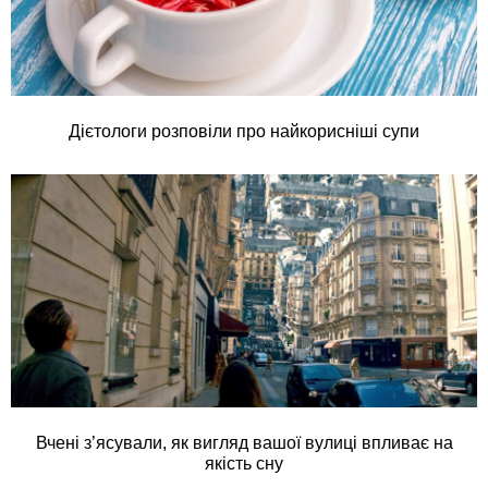
Дієтологи розповіли про найкорисніші супи
Вчені з’ясували, як вигляд вашої вулиці впливає на
якість сну