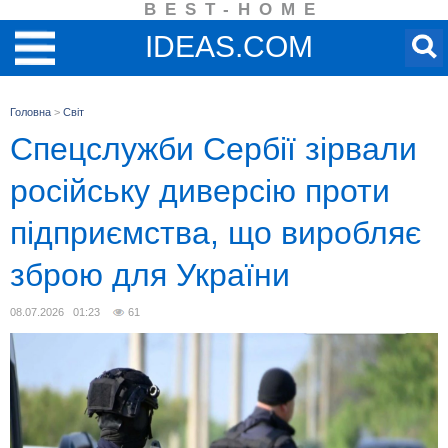
BEST-HOME
IDEAS.COM
Головна
>
Світ
Спецслужби Сербії зірвали
російську диверсію проти
підприємства, що виробляє
зброю для України
08.07.2026 01:23
61