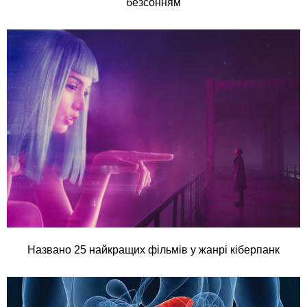
безсонням
Названо 25 найкращих фільмів у жанрі кіберпанк