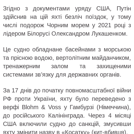
Згідно з документами уряду США, Путін
здійснив на цій яхті безліч поїздок, у тому
числі подорож Чорним морем у 2021 році з
лідером Білорусі Олександром Лукашенком.
Це судно обладнане басейнами з морською
та прісною водою, вертолітним майданчиком,
тренажерним залом та захищеними
системами зв’язку для державних органів.
За 17 днів до початку повномасштабної війни
РФ проти України, яхту було переведено з
верфі Blohm & Voss у Гамбурзі (Німеччина),
до російського Калінінграда. Через 4 місяці
США включили судно до санкцій, змусивши
яхту змінити назву в «Косатку» (кит-вбивця).