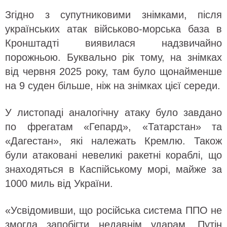
Згідно з супутниковими знімками, після
українських атак військово-морська база в
Кронштадті виявилася надзвичайно
порожньою. Буквально рік тому, на знімках
від червня 2025 року, там було щонайменше
на 9 суден більше, ніж на знімках цієї середи.
У листопаді аналогічну атаку було завдано
по фрегатам «Гепард», «Татарстан» та
«Дагестан», які належать Кремлю. Також
були атаковані невеликі ракетні кораблі, що
знаходяться в Каспійському морі, майже за
1000 миль від України.
«Усвідомивши, що російська система ППО не
змогла запобігти недавнім ударам, Путін