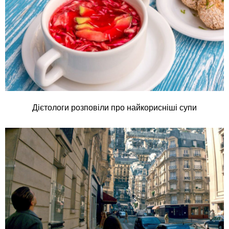
Дієтологи розповіли про найкорисніші супи