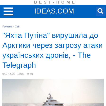
BEST-HOME
IDEAS.COM
Головна
>
Світ
"Яхта Путіна" вирушила до
Арктики через загрозу атаки
українських дронів, - The
Telegraph
04.07.2026 13:16
91