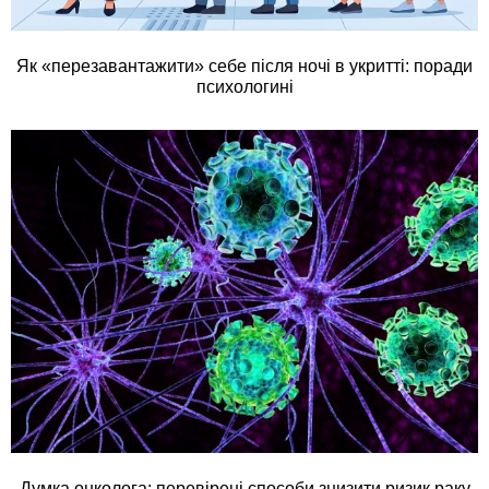
Як «перезавантажити» себе після ночі в укритті: поради
психологині
Думка онколога: перевірені способи знизити ризик раку