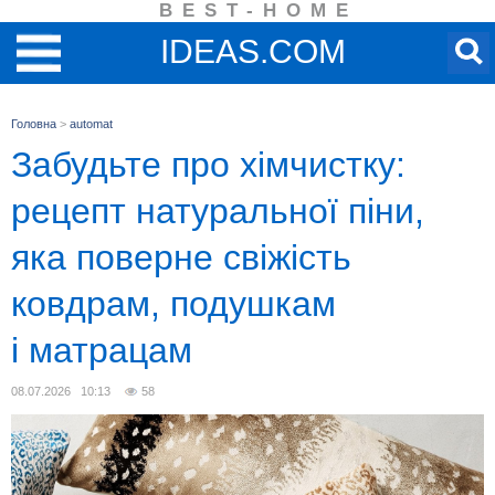
BEST-HOME
IDEAS.COM
Головна
>
automat
Забудьте про хімчистку:
рецепт натуральної піни,
яка поверне свіжість
ковдрам, подушкам
і матрацам
08.07.2026 10:13
58