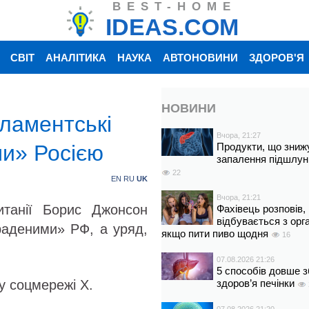
BEST-HOME
IDEAS.COM
СВІТ
АНАЛІТИКА
НАУКА
АВТОНОВИНИ
ЗДОРОВ'Я
НОВИНИ
ламентські
Вчора, 21:27
ми» Росією
Продукти, що зниж
запалення підшлун
22
EN
RU
UK
Вчора, 21:21
итанії Борис Джонсон
Фахівець розповів,
відбувається з орг
краденими» РФ, а уряд,
якщо пити пиво щодня
16
07.08.2026 21:26
5 способів довше з
у соцмережі X.
здоров’я печінки