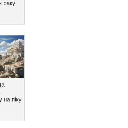
к раку
да
а
у на піку