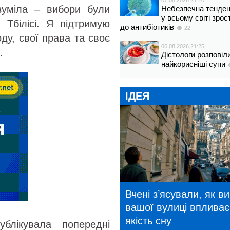
07.08.2026 21:20
озуміла – вибори були
Небезпечна тенденц
у всьому світі зрос
 Тбілісі. Я підтримую
до антибіотиків
22
оду, свої права та своє
06.08.2026 21:25
.
Дієтологи розповіл
найкорисніші супи
ІДЕЯ
Вчені з’ясували, як в
вашої вулиці впливає
якість сну
ублікувала попередні