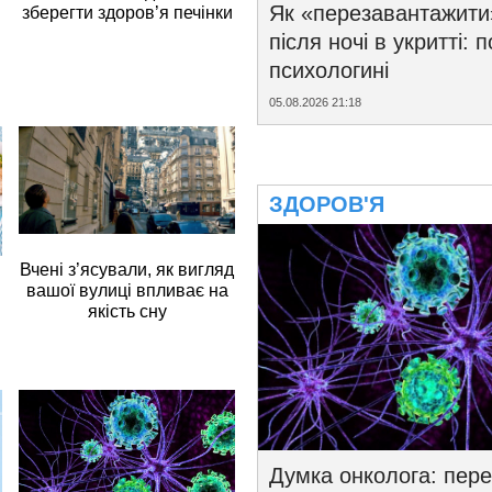
Як «перезавантажити
зберегти здоров’я печінки
після ночі в укритті: 
психологині
05.08.2026 21:18
ЗДОРОВ'Я
Вчені з’ясували, як вигляд
вашої вулиці впливає на
якість сну
Думка онколога: пере