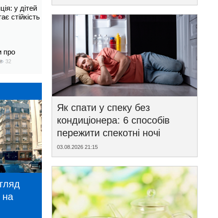
ія: у дітей
тає стійкість
и про
32
Як спати у спеку без
кондиціонера: 6 способів
пережити спекотні ночі
03.08.2026 21:15
игляд
 на