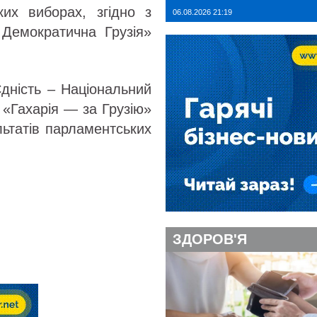
ких виборах, згідно з
06.08.2026 21:19
 Демократична Грузія»
Єдність – Національний
ї «Гахарія — за Грузію»
ьтатів парламентських
ЗДОРОВ'Я