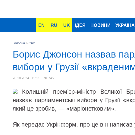
EN
RU
UK
ІДЕЯ
НОВИНИ
УКРАЇНА
Головна
>
Світ
Борис Джонсон назвав пар
вибори у Грузії «вкрадени
28.10.2024 15:11
745
Колишній прем’єр-міністр Великої Бр
назвав парламентські вибори у Грузії «в
який це зробив, — «маріонетковим».
Як передає Укрінформ, про це він написав 