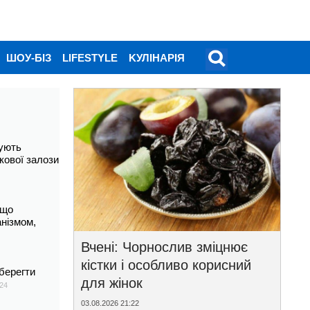
ШОУ-БІЗ
LIFESTYLE
KУЛІНАРІЯ
ують
кової залози
 що
анізмом,
Вчені: Чорнослив зміцнює
кістки і особливо корисний
берегти
для жінок
24
03.08.2026 21:22