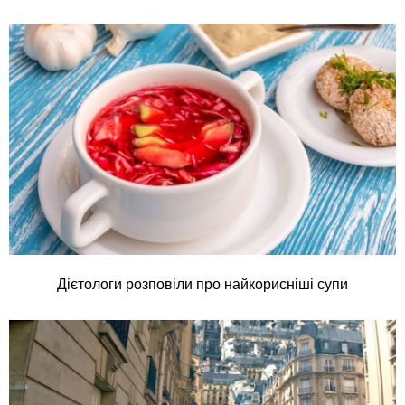
Дієтологи розповіли про найкорисніші супи