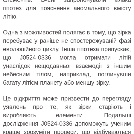
гіпотез для пояснення аномального вмісту
літію.
Одна з можливостей полягає в тому, що зірка
перебуває у раніше не спостережуваній фазі
еволюційного циклу. Інша гіпотеза припускає,
що J0524-0336 могла отримати літій
унаслідок нещодавньої взаємодії з іншим
небесним тілом, наприклад, поглинувши
багату літієм планету або меншу зірку.
Це відкриття може призвести до перегляду
уявлень про те, як зірки старіють і
виробляють елементи. Подальші
дослідження J0524-0336 допоможуть ученим
краще зрозуміти процеси, що відбуваються