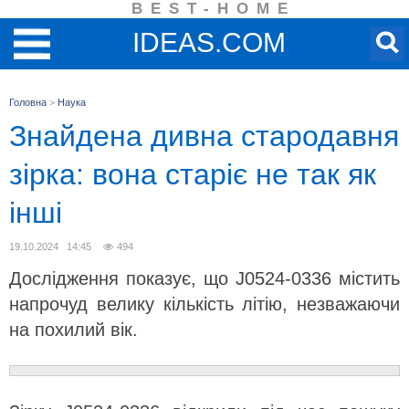
BEST-HOME
IDEAS.COM
Головна
>
Наука
Знайдена дивна стародавня
зірка: вона старіє не так як
інші
19.10.2024 14:45
494
Дослідження показує, що J0524-0336 містить
напрочуд велику кількість літію, незважаючи
на похилий вік.