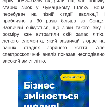
Зірку J0524-0336 відкрили під час пошуку
старих зірок у Чумацькому Шляху. Вона
перебуває на пізній стадії еволюції і
приблизно в 30 разів більша за Сонце.
Зазвичай очікується, що зірки такого віку і
розміру вже витратили свій запас літію,
легкого елемента, який зазвичай згорає на
ранніх стадіях зоряного життя. Але
спектроскопічний аналіз показав несподівано
високий вміст літію.