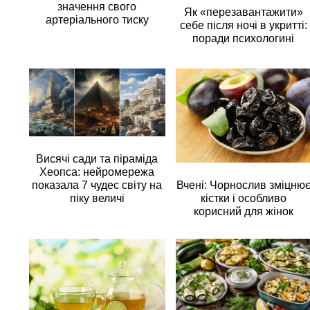
значення свого
Як «перезавантажити»
артеріального тиску
себе після ночі в укритті:
поради психологині
Висячі сади та піраміда
Хеопса: нейромережа
Вчені: Чорнослив зміцню
показала 7 чудес світу на
кістки і особливо
піку величі
корисний для жінок