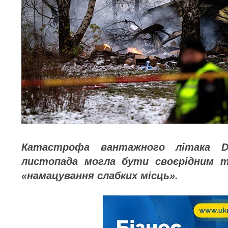
Катастрофа вантажного літака D
листопада могла бути своєрідним 
«намацування слабких місць».