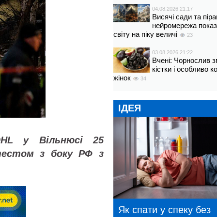
04.08.2026 21:17
Висячі сади та пір
нейромережа показ
світу на піку величі
23
03.08.2026 21:22
Вчені: Чорнослив 
кістки і особливо 
жінок
34
ІДЕЯ
HL у Вільнюсі 25
тестом з боку РФ з
Як спати у спеку без