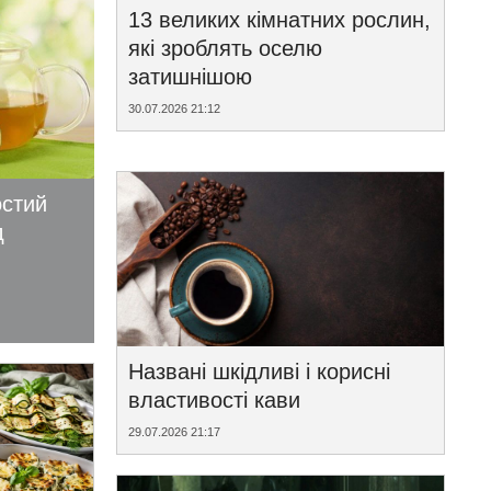
13 великих кімнатних рослин,
які зроблять оселю
затишнішою
30.07.2026 21:12
остий
д
Названі шкідливі і корисні
властивості кави
29.07.2026 21:17