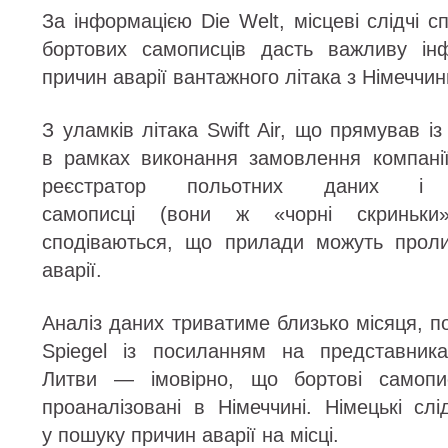
За інформацією Die Welt, місцеві слідчі с
бортових самописців дасть важливу ін
причин аварії вантажного літака з Німеччин
З уламків літака Swift Air, що прямував і
в рамках виконання замовлення компані
реєстратор польотних даних і
самописці (вони ж «чорні скриньки
сподіваються, що прилади можуть проли
аварії.
Аналіз даних триватиме близько місяця, 
Spiegel із посиланням на представника
Литви — імовірно, що бортові самопис
проаналізовані в Німеччині. Німецькі сл
у пошуку причин аварії на місці.