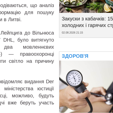
подіваються, що аналіз
формацію для пошуку
Закуски з кабачків: 15
и в Литві.
холодних і гарячих с
з Лейпцига до Вільнюса
02.08.2026 21:15
ї DHL, було витягнуто
 два мовленнєвих
») — правоохоронці
ЗДОРОВ'Я
ти світло на причину
повідомляє видання Der
 міністерства юстиції
ці, можливо, будуть
ідчі вже беруть участь