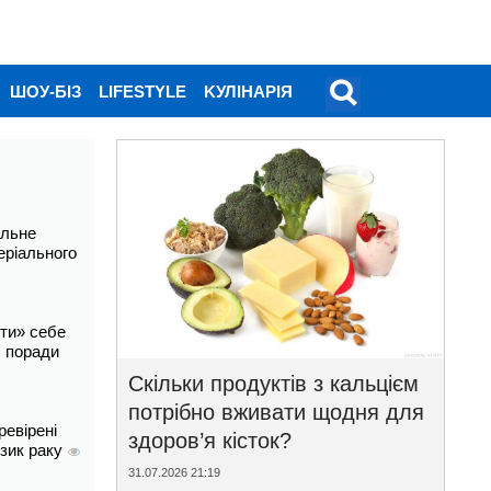
ШОУ-БІЗ
LIFESTYLE
KУЛІНАРІЯ
альне
еріального
ти» себе
і: поради
Скільки продуктів з кальцієм
потрібно вживати щодня для
ревірені
здоров’я кісток?
изик раку
31.07.2026 21:19