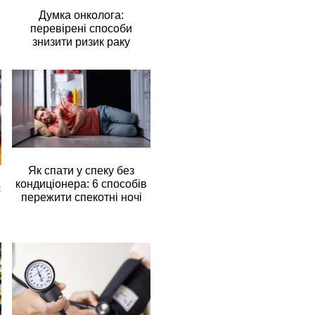
Думка онколога:
перевірені способи
знизити ризик раку
Як спати у спеку без
кондиціонера: 6 способів
є
пережити спекотні ночі