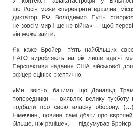
У контексті авіакатастрофи у Вільнюс
що Росія може «перевірити вразливі місц
диктатор РФ Володимир Путін створює
не зовсім мир і ще не війна» — щоб переві
він може зайти.
Як каже Бройер, п’ять найбільших євро
НАТО виробляють на рік лише вдвічі мен
Перспективи надання США військової до
офіцер оцінює скептично.
«Ми, звісно, бачимо, що Дональд Трам
попередники — виявляє велику турботу 
подбали про свою власну оборону. (…
Німеччині, повинні самі дбати про європей
більше, ніж раніше», — підсумував Бройєр.