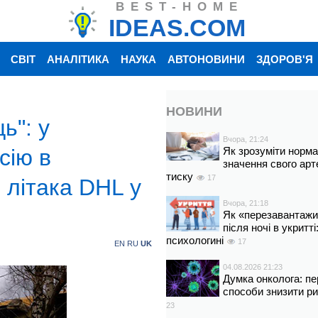
BEST-HOME
IDEAS.COM
СВІТ
АНАЛІТИКА
НАУКА
АВТОНОВИНИ
ЗДОРОВ'Я
НОВИНИ
ь": у
Вчора, 21:24
сію в
Як зрозуміти норм
значення свого арт
тиску
17
 літака DHL у
Вчора, 21:18
Як «перезавантажи
після ночі в укритт
психологині
17
EN
RU
UK
04.08.2026 21:23
Думка онколога: пе
способи знизити р
23