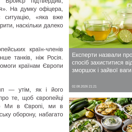
і Бройєр підтвердив,
я». На думку офіцера,
 ситуацію, «яка вже
рити, наскільки далеко
пейських країн-членів
Експерти назвали пр
ше танків, ніж Росія.
спосіб захиститися ві
помоги країнам Європи
зморшок і зайвої ваги
02.08.2026 21:21
п — утім, як і його
про те, щоб європейці
) Ми в Європі, ми в
ську оборону, набагато