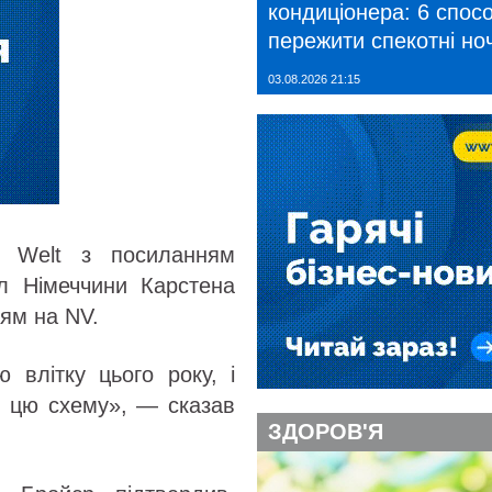
кондиціонера: 6 спосо
пережити спекотні ноч
03.08.2026 21:15
 Welt з посиланням
ил Німеччини Карстена
ям на NV.
 влітку цього року, і
в цю схему», — сказав
ЗДОРОВ'Я