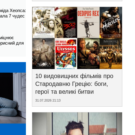
аміда Хеопса:
ала 7 чудес
зміцнює
корисний для
10 видовищних фільмів про
Стародавню Грецію: боги,
герої та великі битви
31.07.2026 21:13