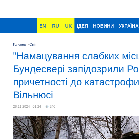
EN
RU
UK
ІДЕЯ
НОВИНИ
УКРАЇНА
Головна
>
Світ
"Намацування слабких місц
Бундесвері запідозрили Ро
причетності до катастрофи
Вільнюсі
28.11.2024 01:24
240