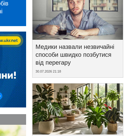
бів
і
Медики назвали незвичайні
способи швидко позбутися
від перегару
30.07.2026 21:18