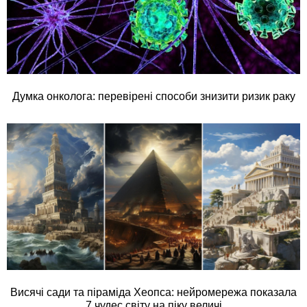
Думка онколога: перевірені способи знизити ризик раку
Висячі сади та піраміда Хеопса: нейромережа показала
7 чудес світу на піку величі