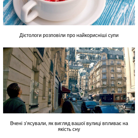
Дієтологи розповіли про найкорисніші супи
Вчені з’ясували, як вигляд вашої вулиці впливає на
якість сну