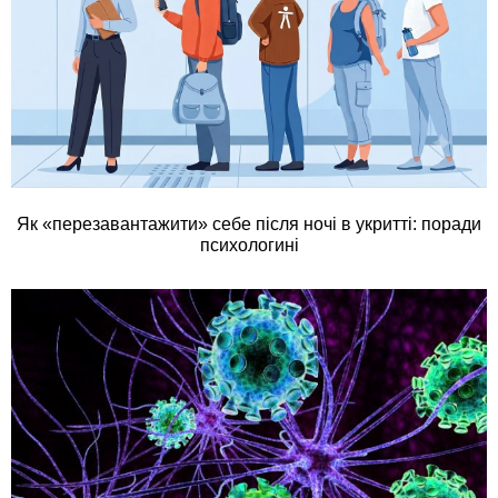
Як «перезавантажити» себе після ночі в укритті: поради
психологині