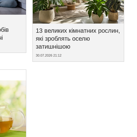
бів
13 великих кімнатних рослин,
і
які зроблять оселю
затишнішою
30.07.2026 21:12