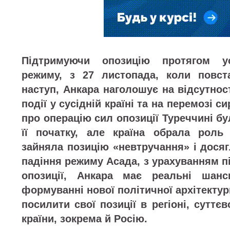
Підтримуючи опозицію протягом ус
режиму, з 27 листопада, коли повст
наступ, Анкара наголошує на відсутнос
події у сусідній країні та на перемозі с
про операцію сил опозиції Туреччині б
її початку, але країна обрала роль 
зайняла позицію «невтручання» і досяг
падіння режиму Асада, з урахуванням 
опозиції, Анкара має реальні шан
формуванні нової політичної архітектури
посилити свої позиції в регіоні, сутт
країни, зокрема й Росію.