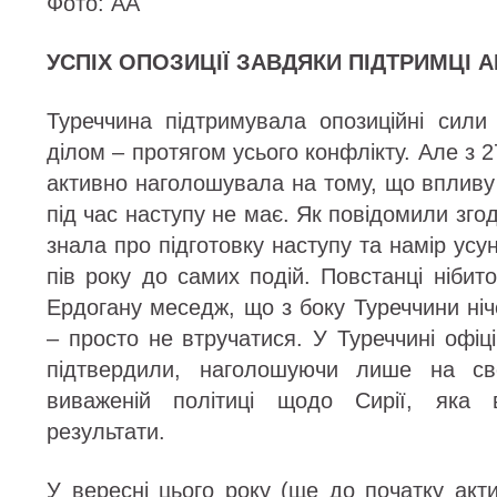
Фото: AA
УСПІХ ОПОЗИЦІЇ ЗАВДЯКИ ПІДТРИМЦІ 
Туреччина підтримувала опозиційні сили 
ділом – протягом усього конфлікту. Але з 
активно наголошувала на тому, що впливу 
під час наступу не має. Як повідомили зго
знала про підготовку наступу та намір ус
пів року до самих подій. Повстанці ніби
Ердогану меседж, що з боку Туреччини ніч
– просто не втручатися. У Туреччині офі
підтвердили, наголошуючи лише на сво
виваженій політиці щодо Сирії, яка 
результати.
У вересні цього року (ще до початку актив