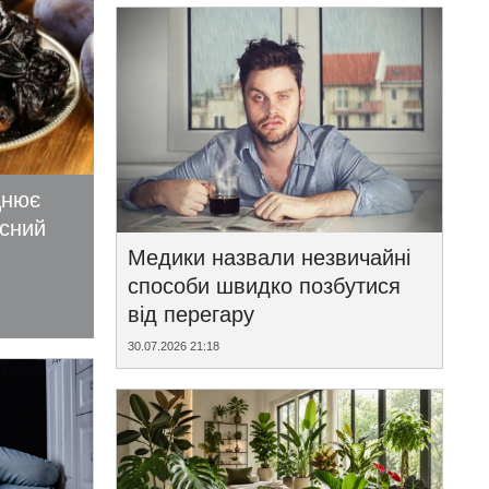
цнює
исний
Медики назвали незвичайні
способи швидко позбутися
від перегару
30.07.2026 21:18