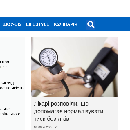
ШОУ-БІЗ
LIFESTYLE
KУЛІНАРІЯ
и про
17
 вигляд
ає на якість
Лікарі розповіли, що
альне
допомагає нормалізувати
еріального
тиск без ліків
01.08.2026 21:20