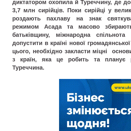
диктатором охопила й Туреччину, де до
3,7 млн сирійців. Поки сирійці у вели
роздають пахлаву на знак святкув
режимом Асада та масово збирають
батьківщину, міжнародна спільнота 
допустити в країні нової громадянсько
цього, необхідно закласти міцні основ
з країн, яка це робить та планує 
Туреччина.