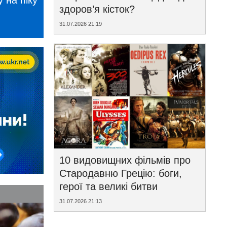
 на піку
здоров’я кісток?
31.07.2026 21:19
10 видовищних фільмів про
Стародавню Грецію: боги,
герої та великі битви
31.07.2026 21:13