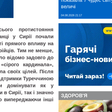
показала 7 чудес світу
величі
04.08.2026 21:17
ього протистояння
анці у Сирії почали
ті прямого впливу на
ирійців. Тим не менше,
уло відомо задовго до
«сірого кардинала»,
ла своїх цілей. Після
підтримки Туреччиною
си домінувати як у
 в Сирії, так і значно
ЗДОРОВ'Я
єво випереджаючи інші