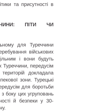
ітики та присутності в
ЧЧИНИ: ПІТИ ЧИ
ьному для Туреччини
перебування військових
цільним і вони будуть
ах Туреччини, передусім
територій докладала
пекової зони. Турецькі
передусім для боротьби
 з боку цих угруповань
ності й безпеки у 30-
ну.