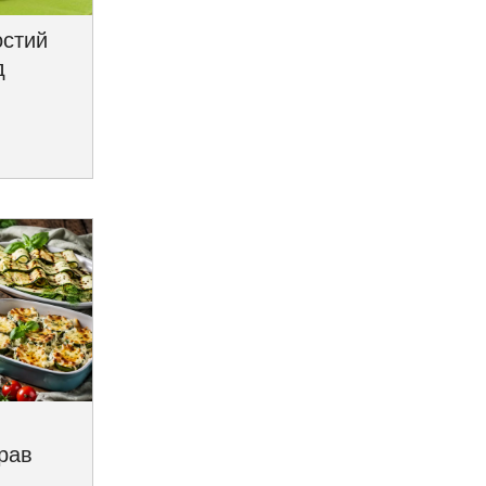
остий
д
трав