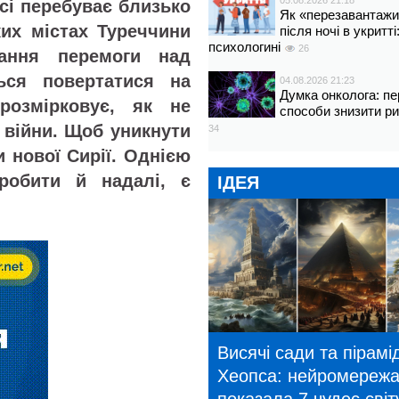
05.08.2026 21:18
сі перебуває близько
Як «перезавантажи
ких містах Туреччини
після ночі в укритт
психологині
26
ання перемоги над
ся повертатися на
04.08.2026 21:23
Думка онколога: пе
розмірковує, як не
способи знизити р
ї війни. Щоб уникнути
34
и нової Сирії. Однією
робити й надалі, є
ІДЕЯ
Висячі сади та пірамі
Хеопса: нейромереж