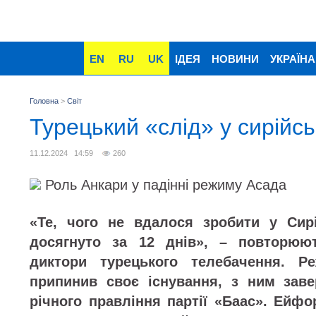
EN
RU
UK
ІДЕЯ
НОВИНИ
УКРАЇНА
Головна
>
Світ
Турецький «слід» у сирійсь
11.12.2024 14:59
260
Роль Анкари у падінні режиму Асада
«Те, чого не вдалося зробити у Сирі
досягнуто за 12 днів», – повторюю
диктори турецького телебачення. 
припинив своє існування, з ним заве
річного правління партії «Баас». Ейфо