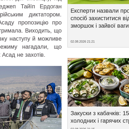
еджеп Тайїп Ердоган
Експерти назвали пр
ирійським диктатором.
спосіб захиститися ві
Асаду пропозицію про
зморшок і зайвої ваги
 отримала. Виходить, що
овку наступу й можливе
02.08.2026 21:21
режиму нагадали, що
 Асад не захотів.
Закуски з кабачків: 15
холодних і гарячих с
02.08.2026 21:15