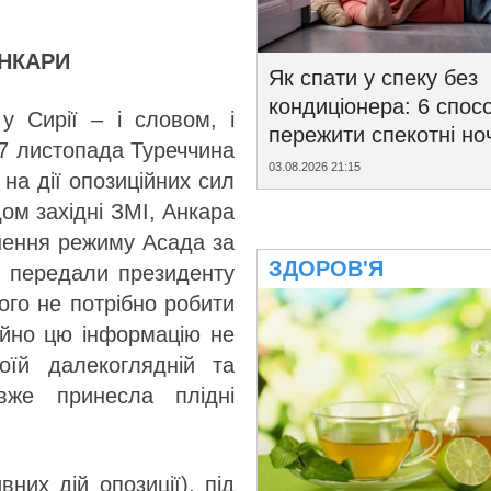
АНКАРИ
Як спати у спеку без
кондиціонера: 6 спосо
у Сирії – і словом, і
пережити спекотні ноч
27 листопада Туреччина
03.08.2026 21:15
на дії опозиційних сил
дом західні ЗМІ, Анкара
унення режиму Асада за
ЗДОРОВ'Я
то передали президенту
ого не потрібно робити
ційно цю інформацію не
їй далекоглядній та
вже принесла плідні
них дій опозиції), під