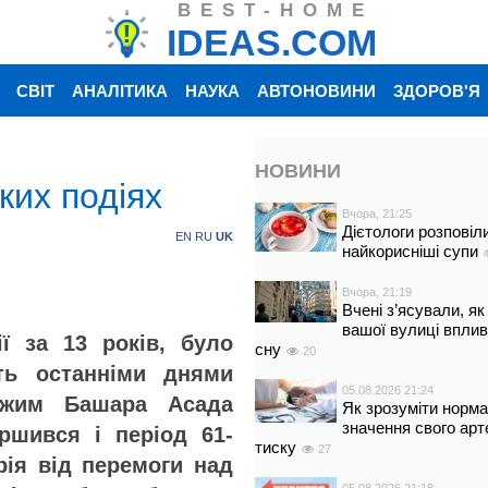
BEST-HOME
IDEAS.COM
СВІТ
АНАЛІТИКА
НАУКА
АВТОНОВИНИ
ЗДОРОВ'Я
НОВИНИ
ких подіях
Вчора, 21:25
Дієтологи розповіл
EN
RU
UK
найкорисніші супи
Вчора, 21:19
Вчені з’ясували, як
вашої вулиці вплив
ї за 13 років, було
сну
20
ть останніми днями
05.08.2026 21:24
Режим Башара Асада
Як зрозуміти норм
значення свого арт
ршився і період 61-
тиску
27
рія від перемоги над