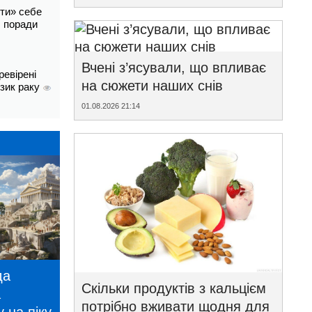
ти» себе
і: поради
Вчені з’ясували, що впливає
ревірені
на сюжети наших снів
изик раку
01.08.2026 21:14
да
Скільки продуктів з кальцієм
а
потрібно вживати щодня для