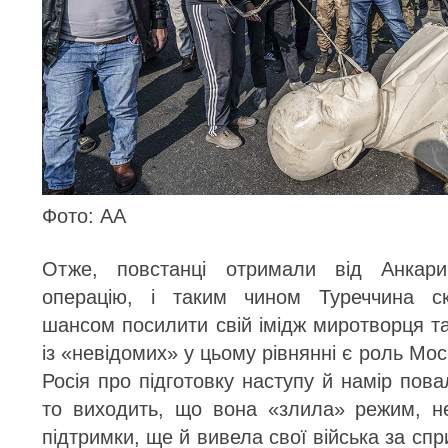
Фото: AA
Отже, повстанці отримали від Анкар
операцію, і таким чином Туреччина ск
шансом посилити свій імідж миротворця т
із «невідомих» у цьому рівнянні є роль Мос
Росія про підготовку наступу й намір пов
то виходить, що вона «злила» режим, н
підтримки, ще й вивела свої війська за сп