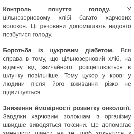
Контроль почуття голоду.
У
цільнозерновому хлібі багато харчових
волокон. Ці речовини допомагають надовго
позбутися голоду.
Боротьба із цукровим діабетом.
Вся
справа в тому, що цільнозерновий хліб, на
відміну від звичайного, розщеплюється в
шлунку повільніше. Тому цукор у крові у
людини після його вживання різко не
підвищується.
Зниження ймовірності розвитку онкології.
Завдяки харчовим волокнам із організму
швидше виводяться токсини. Це допомагає
зменшити шанси на те, щоб зіткнутися з