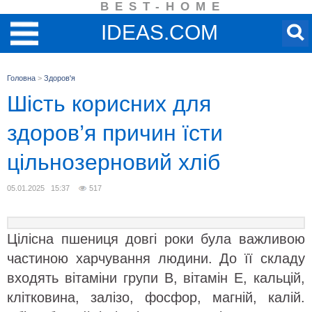
BEST-HOME
IDEAS.COM
Головна
>
Здоров'я
Шість корисних для
здоров’я причин їсти
цільнозерновий хліб
05.01.2025 15:37
517
Цілісна пшениця довгі роки була важливою
частиною харчування людини. До її складу
входять вітаміни групи В, вітамін Е, кальцій,
клітковина, залізо, фосфор, магній, калій.