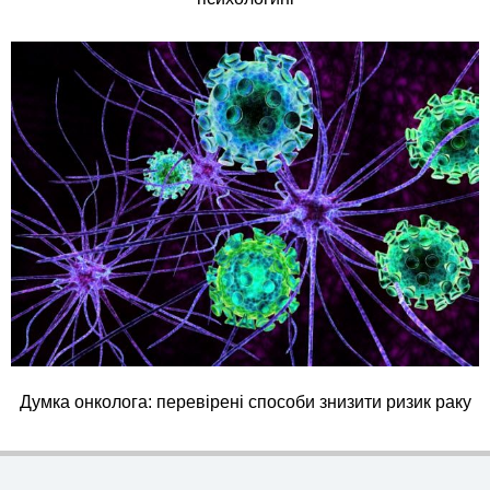
Думка онколога: перевірені способи знизити ризик раку