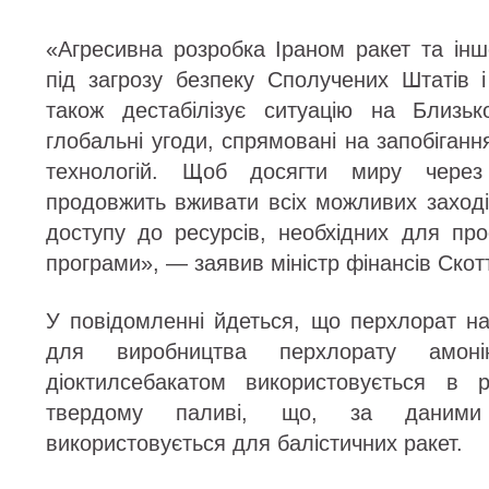
«Агресивна розробка Іраном ракет та інш
під загрозу безпеку Сполучених Штатів 
також дестабілізує ситуацію на Близь
глобальні угоди, спрямовані на запобіга
технологій. Щоб досягти миру чере
продовжить вживати всіх можливих заході
доступу до ресурсів, необхідних для про
програми», — заявив міністр фінансів Скот
У повідомленні йдеться, що перхлорат на
для виробництва перхлорату амо
діоктилсебакатом використовується в 
твердому паливі, що, за даними 
використовується для балістичних ракет.