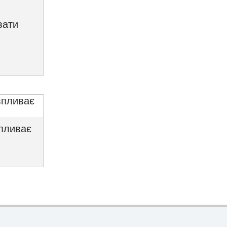
вати
впливає