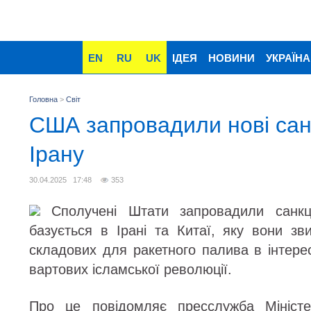
EN
RU
UK
ІДЕЯ
НОВИНИ
УКРАЇНА
Головна
>
Світ
США запровадили нові санк
Ірану
30.04.2025 17:48
353
Сполучені Штати запровадили санкці
базується в Ірані та Китаї, яку вони зв
складових для ракетного палива в інтере
вартових ісламської революції.
Про це повідомляє пресслужба Міністе