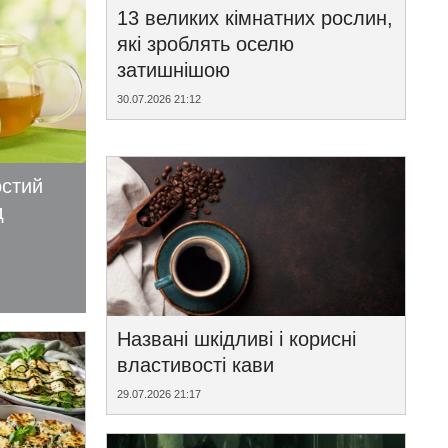
13 великих кімнатних рослин,
які зроблять оселю
затишнішою
30.07.2026 21:12
остий
д
Названі шкідливі і корисні
властивості кави
29.07.2026 21:17