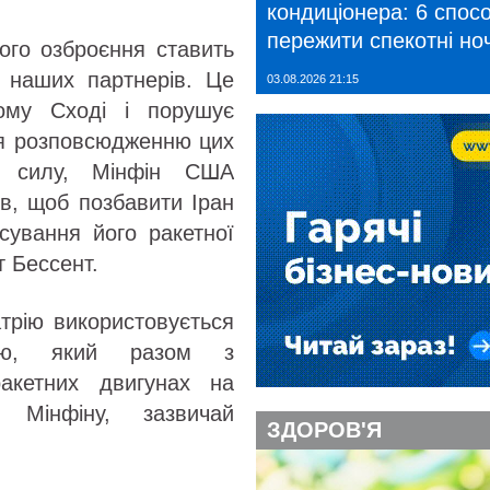
кондиціонера: 6 спосо
пережити спекотні ноч
ого озброєння ставить
і наших партнерів. Це
03.08.2026 21:15
кому Сході і порушує
ння розповсюдженню цих
з силу, Мінфін США
в, щоб позбавити Іран
сування його ракетної
т Бессент.
трію використовується
нію, який разом з
ракетних двигунах на
Мінфіну, зазвичай
ЗДОРОВ'Я