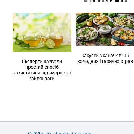
корисний для жінок
Закуски з кабачків: 15
холодних і гарячих страв
Експерти назвали
простий спосіб
захиститися від зморшок і
зайвої ваги
© 2025, best-home-ideas.com