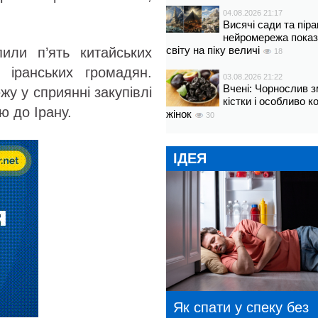
04.08.2026 21:17
Висячі сади та пір
нейромережа показ
світу на піку величі
пили п’ять китайських
18
 іранських громадян.
03.08.2026 21:22
Вчені: Чорнослив 
у у сприянні закупівлі
кістки і особливо 
ю до Ірану.
жінок
30
ІДЕЯ
Як спати у спеку без