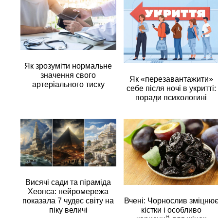
Як зрозуміти нормальне
значення свого
Як «перезавантажити»
артеріального тиску
себе після ночі в укритті:
поради психологині
Висячі сади та піраміда
Хеопса: нейромережа
Вчені: Чорнослив зміцню
показала 7 чудес світу на
кістки і особливо
піку величі