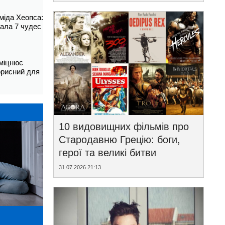
аміда Хеопса:
ала 7 чудес
зміцнює
корисний для
10 видовищних фільмів про
Стародавню Грецію: боги,
герої та великі битви
31.07.2026 21:13