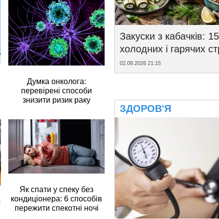
Закуски з кабачків: 15
холодних і гарячих с
02.08.2026 21:15
Думка онколога:
перевірені способи
знизити ризик раку
ЗДОРОВ'Я
Як спати у спеку без
кондиціонера: 6 способів
є
пережити спекотні ночі