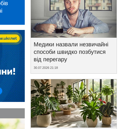
бів
і
Медики назвали незвичайні
способи швидко позбутися
від перегару
30.07.2026 21:18