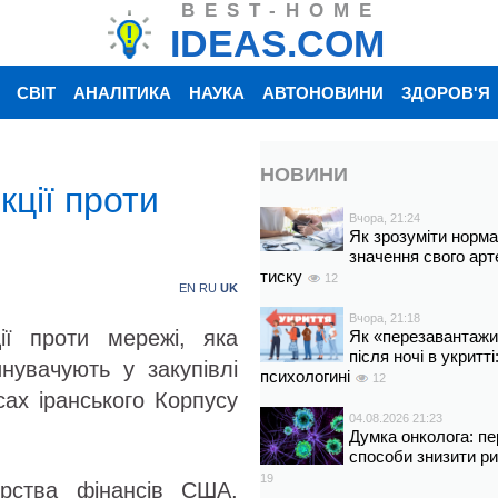
BEST-HOME
IDEAS.COM
СВІТ
АНАЛІТИКА
НАУКА
АВТОНОВИНИ
ЗДОРОВ'Я
НОВИНИ
ції проти
Вчора, 21:24
Як зрозуміти норм
значення свого арт
тиску
12
EN
RU
UK
Вчора, 21:18
ї проти мережі, яка
Як «перезавантажи
після ночі в укритт
инувачують у закупівлі
психологині
12
сах іранського Корпусу
04.08.2026 21:23
Думка онколога: пе
способи знизити р
19
рства фінансів США,