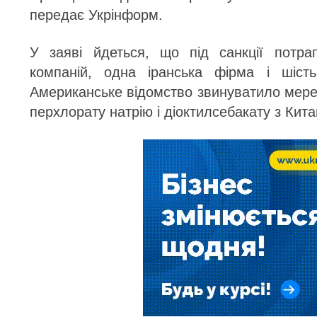
передає Укрінформ.
У заяві йдеться, що під санкції потра
компаній, одна іранська фірма і шість
Американське відомство звинуватило мереж
перхлорату натрію і діоктилсебакату з Кита