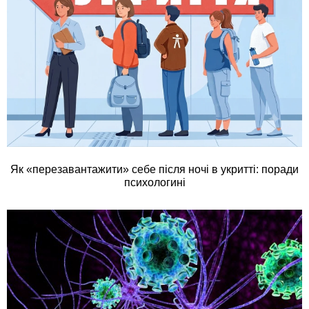
Як «перезавантажити» себе після ночі в укритті: поради
психологині