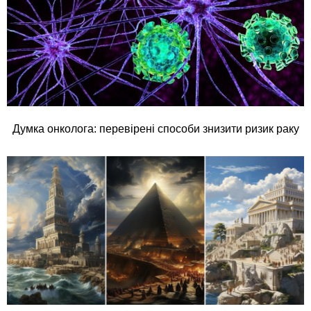
Думка онколога: перевірені способи знизити ризик раку