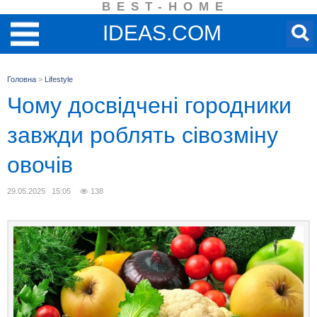
BEST-HOME
IDEAS.COM
Головна
>
Lifestyle
Чому досвідчені городники
завжди роблять сівозміну
овочів
29.05.2025 15:05
138