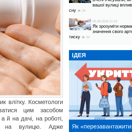
вашої вулиці вплив
сну
29
05.08.2026 21:24
Як зрозуміти норм
значення свого арт
тиску
34
ІДЕЯ
к влітку. Косметологи
ватися цим засобом
а й на дачі, на роботі,
Як «перезавантажити
у на вулицю. Адже