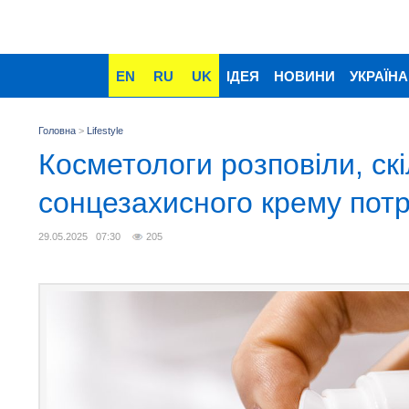
EN
RU
UK
ІДЕЯ
НОВИНИ
УКРАЇНА
Головна
>
Lifestyle
Косметологи розповіли, ск
сонцезахисного крему потр
29.05.2025 07:30
205