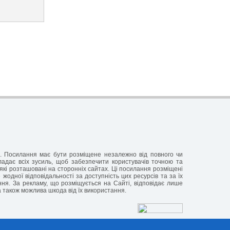
ня. Посилання має бути розміщене незалежно від повного чи
кладає всіх зусиль, щоб забезпечити користувачів точною та
які розташовані на сторонніх сайтах. Ці посилання розміщені
жодної відповідальності за доступність цих ресурсів та за їх
ання. За рекламу, що розміщується на Сайті, відповідає лише
а також можлива шкода від їх використання.