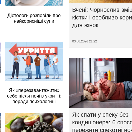
Вчені: Чорнослив змі
Дієтологи розповіли про
кістки і особливо кор
найкорисніші супи
для жінок
03.08.2026 21:22
Як «перезавантажити»
себе після ночі в укритті:
поради психологині
Як спати у спеку без
кондиціонера: 6 спосо
пережити спекотні ноч