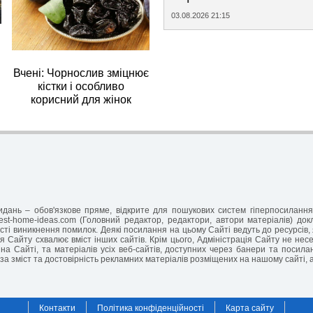
03.08.2026 21:15
Вчені: Чорнослив зміцнює
кістки і особливо
корисний для жінок
-видань – обов'язкове пряме, відкрите для пошукових систем гіперпосилан
est-home-ideas.com (Головний редактор, редактори, автори матеріалів) до
ті виникнення помилок. Деякі посилання на цьому Сайті ведуть до ресурсів, 
я Сайту схвалює вміст інших сайтів. Крім цього, Адміністрація Сайту не несе 
на Сайті, та матеріалів усіх веб-сайтів, доступних через банери та посил
за зміст та достовірність рекламних матеріалів розміщених на нашому сайті, 
Контакти
Політика конфіденційності
Карта сайту