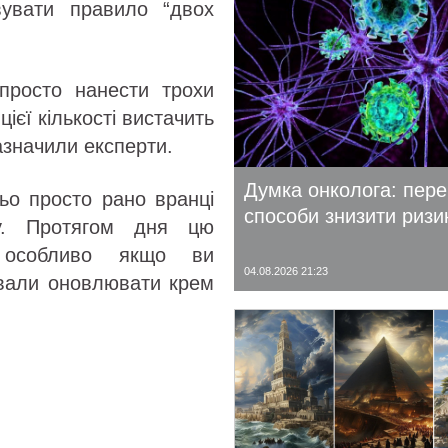
вувати правило “двох
просто нанести трохи
цієї кількості вистачить
зазначили експерти.
Думка онколога: пере
ьо просто рано вранці
способи знизити ризи
у. Протягом дня цю
, особливо якщо ви
04.08.2026 21:23
ували оновлювати крем