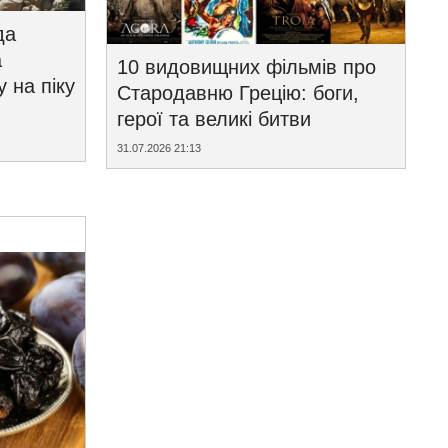
да
а
10 видовищних фільмів про
у на піку
Стародавню Грецію: боги,
герої та великі битви
31.07.2026 21:13