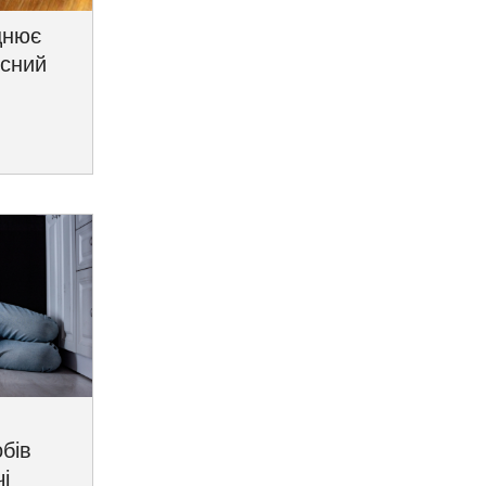
цнює
исний
бів
і