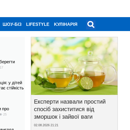
ШОУ-БІЗ
LIFESTYLE
KУЛІНАРІЯ
берегти
17
ія: у дітей
тає стійкість
Експерти назвали простий
спосіб захиститися від
и про
25
зморшок і зайвої ваги
02.08.2026 21:21
 вигляд