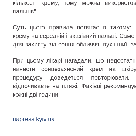
кількості крему, тому можна використо
пальців”.
Суть цього правила полягає в такому: 
крему на середній і вказівний пальці. Саме 
для захисту від сонця обличчя, вух і шиї, 
При цьому лікарі нагадали, що недостатн
нанести сонцезахисний крем на шкір
процедуру доведеться повторювати
відпочиваєте на пляжі. Фахівці рекоменд
кожні дві години.
uapress.kyiv.ua