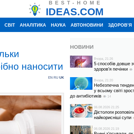
BEST-HOME
IDEAS.COM
СВІТ
АНАЛІТИКА
НАУКА
АВТОНОВИНИ
ЗДОРОВ'Я
НОВИНИ
ільки
Вчора, 21:26
ібно наносити
5 способів довше з
здоров’я печінки
EN
RU
UK
Вчора, 21:20
Небезпечна тенденц
у всьому світі зрос
до антибіотиків
14
06.08.2026 21:25
Дієтологи розповіл
найкорисніші супи
06.08.2026 21:19
Вчені з’ясували, як