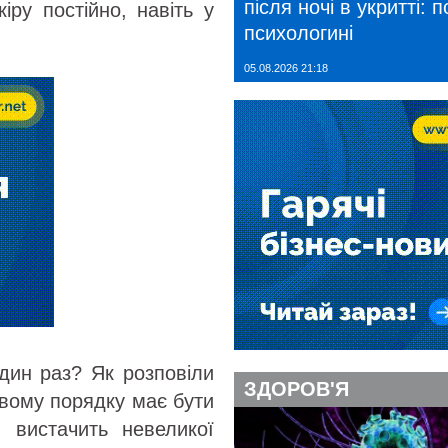
після ночі в укритті: 
іру постійно, навіть у
психологині
05.08.2026 21:18
один раз? Як розповіли
ЗДОРОВ'Я
ковому порядку має бути
 вистачить невеликої