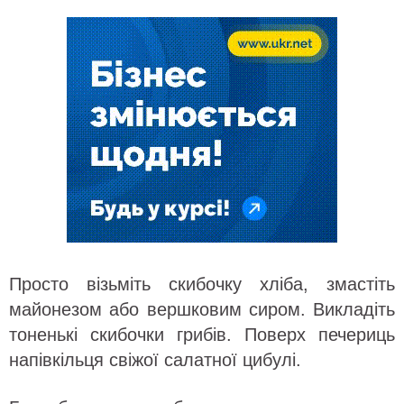
Просто візьміть скибочку хліба, змастіть
майонезом або вершковим сиром. Викладіть
тоненькі скибочки грибів. Поверх печериць
напівкільця свіжої салатної цибулі.