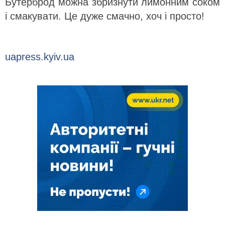
Бутерброд можна збризнути лимонним соком
і смакувати. Це дуже смачно, хоч і просто!
uapress.kyiv.ua