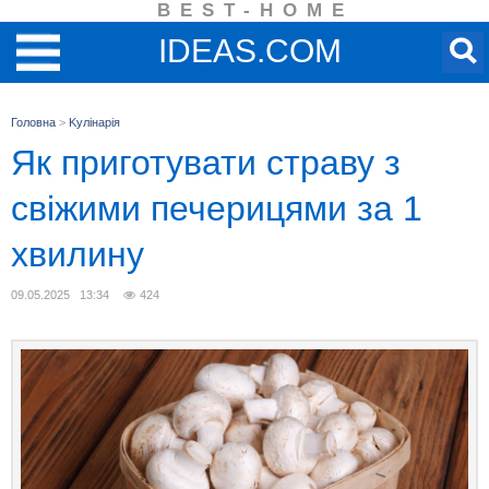
BEST-HOME
IDEAS.COM
Головна
>
Kулінарія
Як приготувати страву з
свіжими печерицями за 1
хвилину
09.05.2025 13:34
424