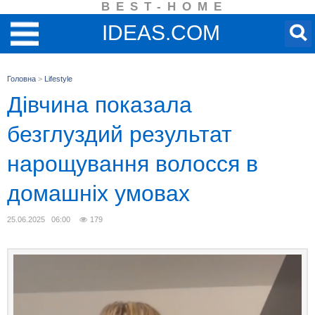
BEST-HOME
IDEAS.COM
Головна
>
Lifestyle
Дівчина показала
безглуздий результат
нарощування волосся в
домашніх умовах
25.06.2025 06:00
179