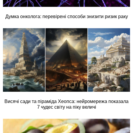
Думка онколога: перевірені способи знизити ризик раку
Висячі сади та піраміда Хеопса: нейромережа показала
7 чудес світу на піку величі