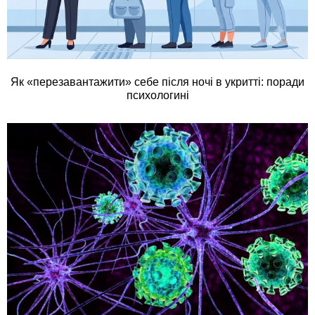
Як «перезавантажити» себе після ночі в укритті: поради
психологині