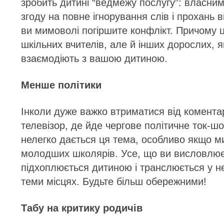
зробить дитині “ведмежу послугу”: власни
згоду на повне ігнорування слів і прохань
ви мимоволі погіршите конфлікт. Причому 
шкільних вчителів, але й інших дорослих, як
взаємодіють з вашою дитиною.
Менше політики
Інколи дуже важко втриматися від комента
телевізор, де йде чергове політичне ток-шоу
нелегко дається ця тема, особливо якщо м
молодших школярів. Усе, що ви висловлює
підхоплюється дитиною і транслюється у не
теми місцях. Будьте більш обережними!
Табу на критику родичів