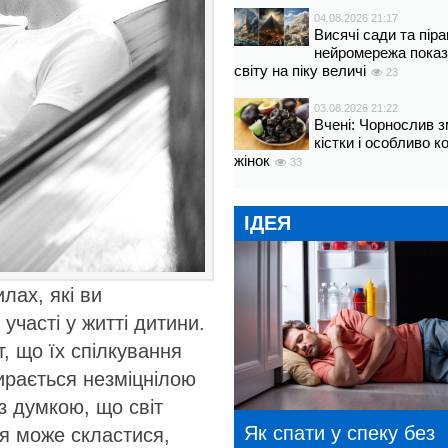
04.08.2026 21:17
Висячі сади та пір
нейромережа показ
світу на піку величі
23
03.08.2026 21:22
Вчені: Чорнослив 
кістки і особливо 
жінок
33
ІДЕЯ
лах, які ви
участі у житті дитини.
, що їх спілкування
ирається незміцнілою
з думкою, що світ
Як спати у спеку без
я може скластися,