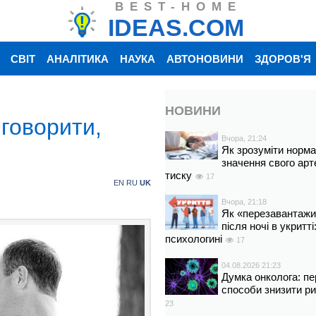
BEST-HOME
IDEAS.COM
СВІТ
АНАЛІТИКА
НАУКА
АВТОНОВИНИ
ЗДОРОВ'Я
НОВИНИ
 говорити,
Вчора, 21:24
Як зрозуміти норм
значення свого арт
тиску
17
EN
RU
UK
Вчора, 21:18
Як «перезавантажи
після ночі в укритт
психологині
17
04.08.2026 21:23
Думка онколога: пе
способи знизити р
23