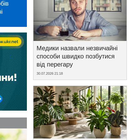
бів
і
Медики назвали незвичайні
способи швидко позбутися
від перегару
30.07.2026 21:18