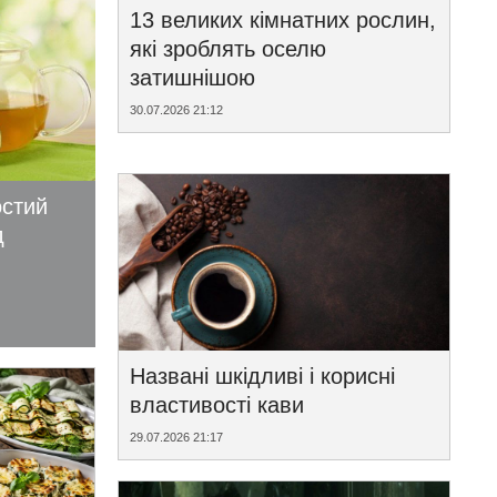
13 великих кімнатних рослин,
які зроблять оселю
затишнішою
30.07.2026 21:12
остий
д
Названі шкідливі і корисні
властивості кави
29.07.2026 21:17