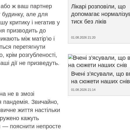
а або ж ваш партнер
Лікарі розповіли, що
допомагає нормалізу
 будинку, але для
тиск без ліків
шу критику і негатив у
ння призводить до
кають між матір’ю і
01.08.2026 21:20
ється перетягнути
о, крім розгубленості,
ваші дії не призведуть.
Вчені з’ясували, що 
на сюжети наших снів
01.08.2026 21:14
на не в змозі
 пандемія. Звичайно,
вичне життя настільки
пружено кажуть
ня — пояснити непросте