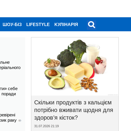
ШОУ-БІЗ
LIFESTYLE
KУЛІНАРІЯ
альне
еріального
ти» себе
і: поради
Скільки продуктів з кальцієм
потрібно вживати щодня для
ревірені
здоров’я кісток?
изик раку
31.07.2026 21:19