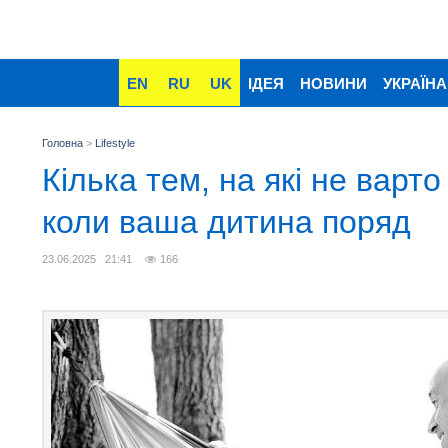
EN
RU
UK
ІДЕЯ
НОВИНИ
УКРАЇНА
Головна
>
Lifestyle
Кілька тем, на які не варто
коли ваша дитина поряд
23.06.2025 21:41
166