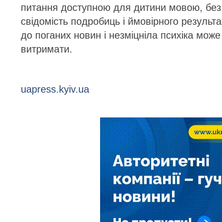
питання доступною для дитини мовою, без
свідомість подробиць і ймовірного результат
до поганих новин і незміцніла психіка може
витримати.
uapress.kyiv.ua