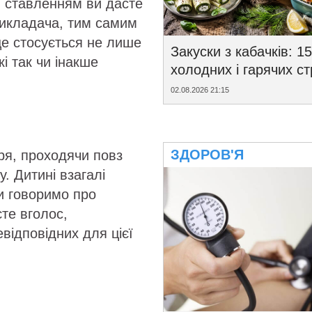
м ставленням ви дасте
 викладача, тим самим
це стосується не лише
Закуски з кабачків: 15
і так чи інакше
холодних і гарячих с
02.08.2026 21:15
ЗДОРОВ'Я
ря, проходячи повз
. Дитині взагалі
и говоримо про
те вголос,
відповідних для цієї