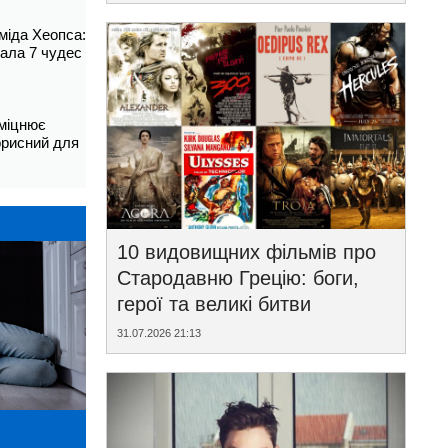
аміда Хеопса:
ала 7 чудес
зміцнює
корисний для
10 видовищних фільмів про
Стародавню Грецію: боги,
герої та великі битви
31.07.2026 21:13