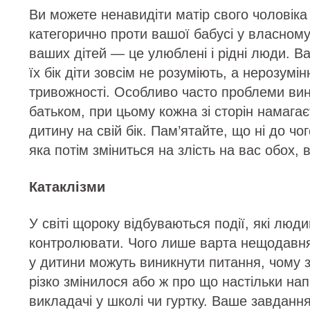
Ви можете ненавидіти матір свого чоловік
категорично проти вашої бабусі у власному
ваших дітей — це улюблені і рідні люди. Ва
їх бік діти зовсім не розуміють, а нерозумі
тривожності. Особливо часто проблеми вини
батьком, при цьому кожна зі сторін намага
дитину на свій бік. Пам’ятайте, що ні до чог
яка потім зміниться на злість на вас обох, 
Катаклізми
У світі щороку відбуваються події, які люди
контролювати. Чого лише варта нещодавня
у дитини можуть виникнути питання, чому з
різко змінилося або ж про що настільки на
викладачі у школі чи гуртку. Ваше завдан