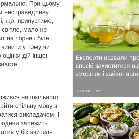
ормально. При цьому
ом несправедливу
і, що, припустимо,
 світло, мало не
іт на чорне і біле.
 чинити у тому чи
оцінки дій іншої
Експерти назвали пр
знаєте.
спосіб захиститися ві
зморшок і зайвої ваги
02.08.2026 21:21
ржився на шкільного
айти спільну мову з
ватися викладачем. І
 людини залежить
гатив у бік вчителя