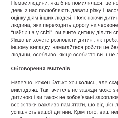
Немає людини, яка б не помилялася, це н
деякі з нас полюбляють давати різку і час
оцінку діям інших людей. Пояснюючи дитин
людина, яка переходить дорогу на червоне
“найгірша у світі”, ви вчите дитину ділити св
Якщо ви хочете розповісти дитині, як треба
іншому випадку, намагайтеся робити це без 
людини, особливо, якщо особисто ви її не 
Обговорення вчителів
Напевно, кожен батько хоч колись, але ска
викладача. Так, вчитель не завжди може зн
дитиною і ви також не зобов’язані захоплю
все ж таки важливо пам’ятати, що від цієї
успішність вашої дитини. Крім того, ваш не