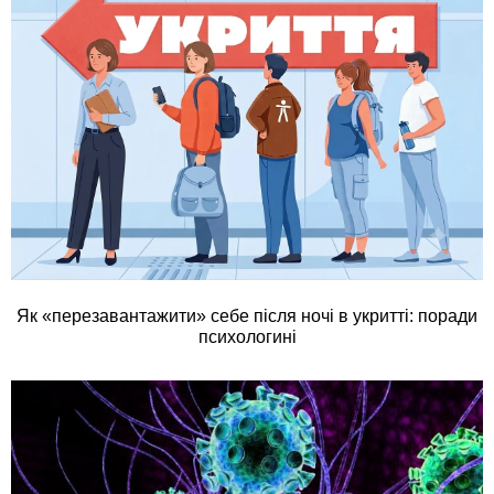
Як «перезавантажити» себе після ночі в укритті: поради
психологині