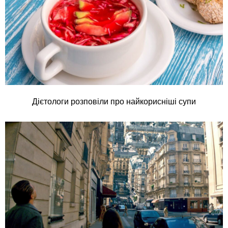
Дієтологи розповіли про найкорисніші супи