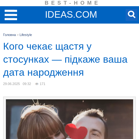
BEST-HOME
IDEAS.COM
Головна
>
Lifestyle
Кого чекає щастя у
стосунках — підкаже ваша
дата народження
29.06.2025 09:32
171