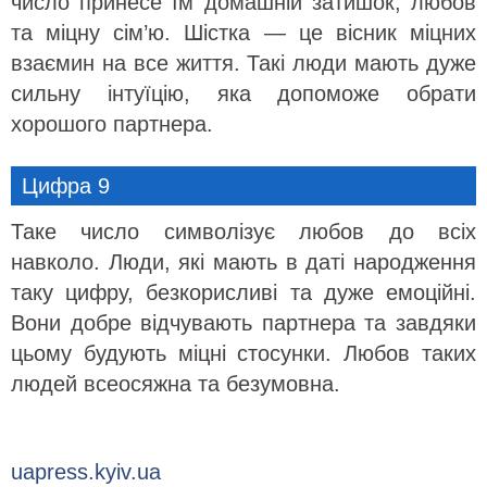
число принесе їм домашній затишок, любов
та міцну сім’ю. Шістка — це вісник міцних
взаємин на все життя. Такі люди мають дуже
сильну інтуїцію, яка допоможе обрати
хорошого партнера.
Цифра 9
Таке число символізує любов до всіх
навколо. Люди, які мають в даті народження
таку цифру, безкорисливі та дуже емоційні.
Вони добре відчувають партнера та завдяки
цьому будують міцні стосунки. Любов таких
людей всеосяжна та безумовна.
uapress.kyiv.ua