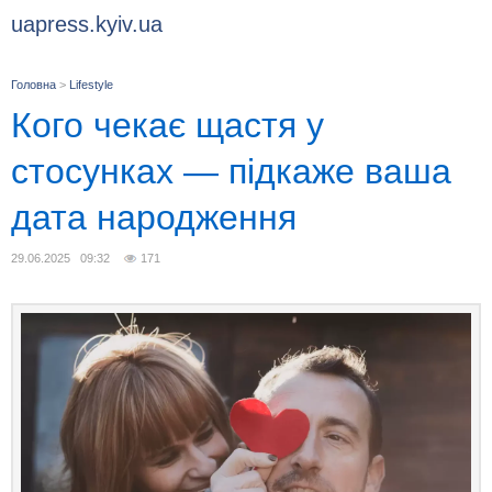
uapress.kyiv.ua
Головна
>
Lifestyle
Кого чекає щастя у
стосунках — підкаже ваша
дата народження
29.06.2025 09:32
171