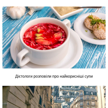
Дієтологи розповіли про найкорисніші супи