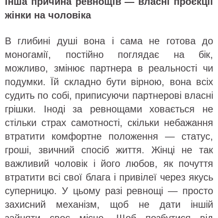
Інша причина ревнощів — власні проєкції
жінки на чоловіка
В глибині душі вона і сама не готова до
моногамії, постійно поглядає на бік,
можливо, змінює партнера в реальності чи
подумки. Їй складно бути вірною, вона всіх
судить по собі, приписуючи партнерові власні
грішки. Іноді за ревнощами ховається не
стільки страх самотності, скільки небажання
втратити комфортне положення — статус,
гроші, звичний спосіб життя. Жінці не так
важливий чоловік і його любов, як почуття
втратити всі свої блага і привілеї через якусь
суперницю. У цьому разі ревнощі — просто
захисний механізм, щоб не дати іншій