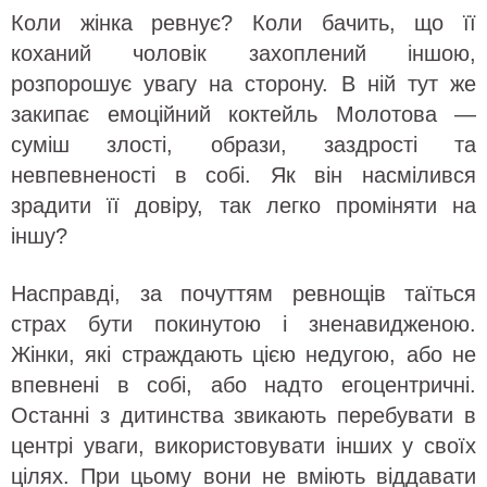
Коли жінка ревнує? Коли бачить, що її
коханий чоловік захоплений іншою,
розпорошує увагу на сторону. В ній тут же
закипає емоційний коктейль Молотова —
суміш злості, образи, заздрості та
невпевненості в собі. Як він насмілився
зрадити її довіру, так легко проміняти на
іншу?
Насправді, за почуттям ревнощів таїться
страх бути покинутою і зненавидженою.
Жінки, які страждають цією недугою, або не
впевнені в собі, або надто егоцентричні.
Останні з дитинства звикають перебувати в
центрі уваги, використовувати інших у своїх
цілях. При цьому вони не вміють віддавати