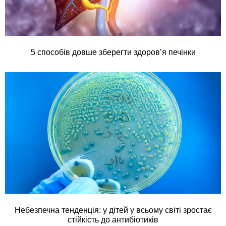
5 способів довше зберегти здоров’я печінки
Небезпечна тенденція: у дітей у всьому світі зростає
стійкість до антибіотиків