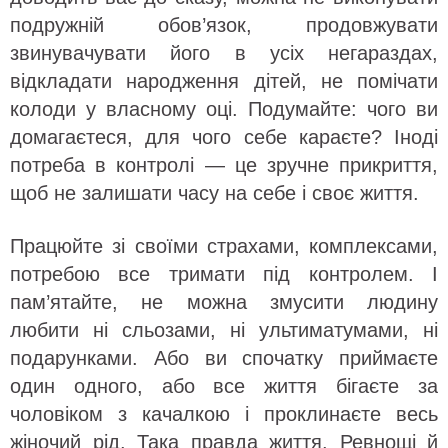
подружній обов’язок, продовжувати
звинувачувати його в усіх негараздах,
відкладати народження дітей, не помічати
колоди у власному оці. Подумайте: чого ви
домагаєтеся, для чого себе караєте? Іноді
потреба в контролі — це зручне прикриття,
щоб не залишати часу на себе і своє життя.
Працюйте зі своїми страхами, комплексами,
потребою все тримати під контролем. І
пам’ятайте, не можна змусити людину
любити ні сльозами, ні ультиматумами, ні
подарунками. Або ви спочатку приймаєте
один одного, або все життя бігаєте за
чоловіком з качалкою і проклинаєте весь
жіночий рід. Така правда життя. Ревнощі й