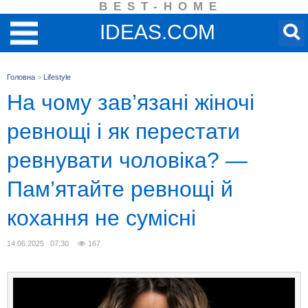
BEST-HOME
IDEAS.COM
Головна
>
Lifestyle
На чому зав’язані жіночі
ревнощі і як перестати
ревнувати чоловіка? —
Пам’ятайте ревнощі й
кохання не сумісні
14.06.2025 07:30
167