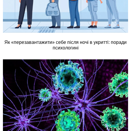
Як «перезавантажити» себе після ночі в укритті: поради
психологині