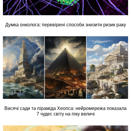
Думка онколога: перевірені способи знизити ризик раку
Висячі сади та піраміда Хеопса: нейромережа показала
7 чудес світу на піку величі