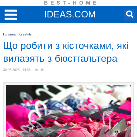
BEST-HOME
IDEAS.COM
Головна
>
Lifestyle
Що робити з кісточками, які
вилазять з бюстгальтера
30.06.2025 14:33
194