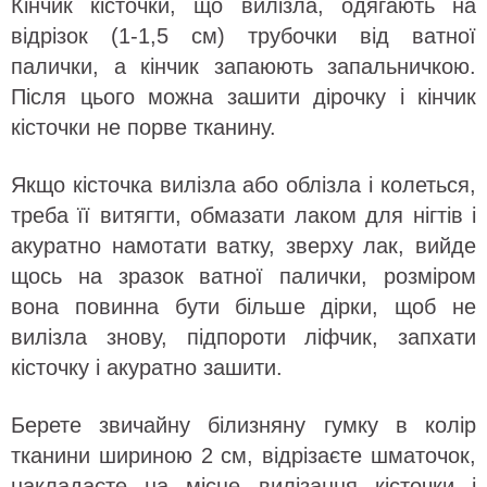
Кінчик кісточки, що вилізла, одягають на
відрізок (1-1,5 см) трубочки від ватної
палички, а кінчик запаюють запальничкою.
Після цього можна зашити дірочку і кінчик
кісточки не порве тканину.
Якщо кісточка вилізла або облізла і колеться,
треба її витягти, обмазати лаком для нігтів і
акуратно намотати ватку, зверху лак, вийде
щось на зразок ватної палички, розміром
вона повинна бути більше дірки, щоб не
вилізла знову, підпороти ліфчик, запхати
кісточку і акуратно зашити.
Берете звичайну білизняну гумку в колір
тканини шириною 2 см, відрізаєте шматочок,
накладаєте на місце вилізання кісточки і