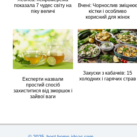
Вчені: Чорнослив зміцню
показала 7 чудес світу на
кістки і особливо
піку величі
корисний для жінок
Закуски з кабачків: 15
холодних і гарячих страв
Експерти назвали
простий спосіб
захиститися від зморшок і
зайвої ваги
© 2025, best-home-ideas.com