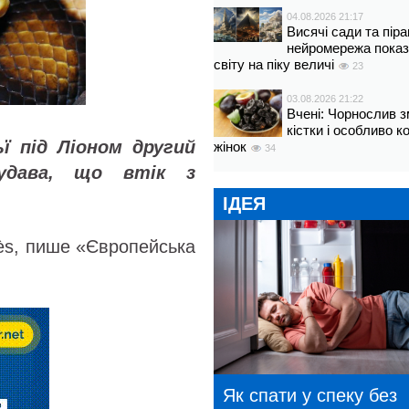
04.08.2026 21:17
Висячі сади та пір
нейромережа показ
світу на піку величі
23
03.08.2026 21:22
Вчені: Чорнослив 
кістки і особливо 
ї під Ліоном другий
жінок
34
удава, що втік з
ІДЕЯ
ès, пише «Європейська
Як спати у спеку без