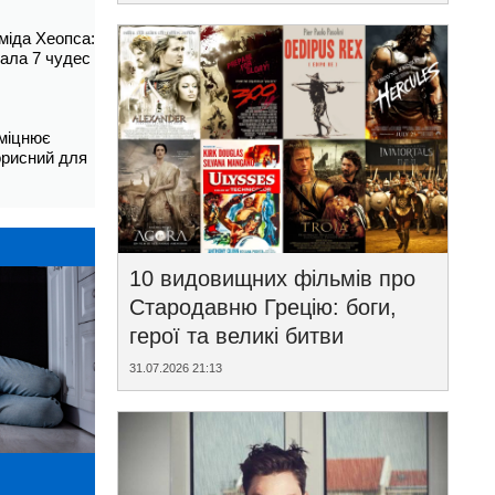
аміда Хеопса:
ала 7 чудес
зміцнює
корисний для
10 видовищних фільмів про
Стародавню Грецію: боги,
герої та великі битви
31.07.2026 21:13