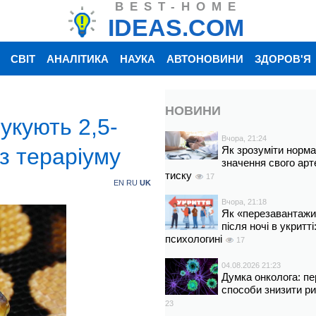
BEST-HOME
IDEAS.COM
СВІТ
АНАЛІТИКА
НАУКА
АВТОНОВИНИ
ЗДОРОВ'Я
НОВИНИ
укують 2,5-
Вчора, 21:24
 з тераріуму
Як зрозуміти норм
значення свого арт
тиску
17
EN
RU
UK
Вчора, 21:18
Як «перезавантажи
після ночі в укритт
психологині
17
04.08.2026 21:23
Думка онколога: пе
способи знизити р
23