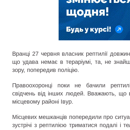
Вранці 27 червня власник рептилії довжи
що удава немає в тераріумі, та, не знай
зору, попередив поліцію.
Правоохоронці поки не бачили рептил
свідчень від інших людей. Вважають, що 
місцевому районі Івур.
Місцевих мешканців попередили про ситуац
зустрічі з рептилією триматися подалі і т