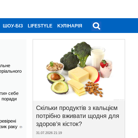
ШОУ-БІЗ
LIFESTYLE
KУЛІНАРІЯ
альне
еріального
ти» себе
і: поради
Скільки продуктів з кальцієм
потрібно вживати щодня для
ревірені
здоров’я кісток?
изик раку
31.07.2026 21:19