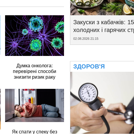
Закуски з кабачків: 15
холодних і гарячих с
02.08.2026 21:15
Думка онколога:
ЗДОРОВ'Я
перевірені способи
знизити ризик раку
Як спати у спеку без