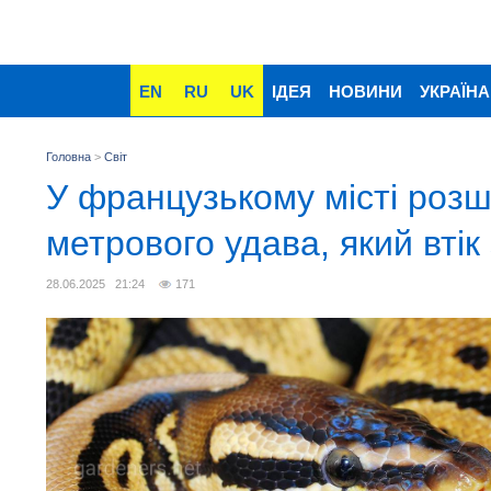
EN
RU
UK
ІДЕЯ
НОВИНИ
УКРАЇНА
Головна
>
Світ
У французькому місті розш
метрового удава, який втік
28.06.2025 21:24
171