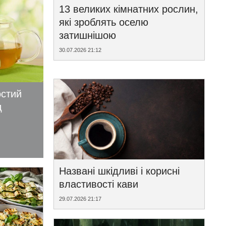
13 великих кімнатних рослин,
які зроблять оселю
затишнішою
30.07.2026 21:12
остий
д
Названі шкідливі і корисні
властивості кави
29.07.2026 21:17