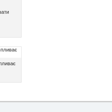
вати
впливає