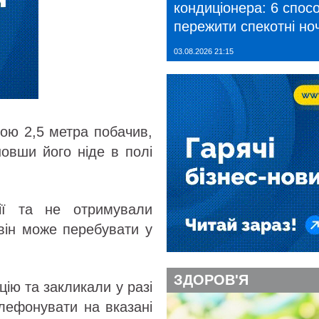
кондиціонера: 6 спосо
пережити спекотні ноч
03.08.2026 21:15
ною 2,5 метра побачив,
шовши його ніде в полі
ії та не отримували
він може перебувати у
ЗДОРОВ'Я
ію та закликали у разі
елефонувати на вказані