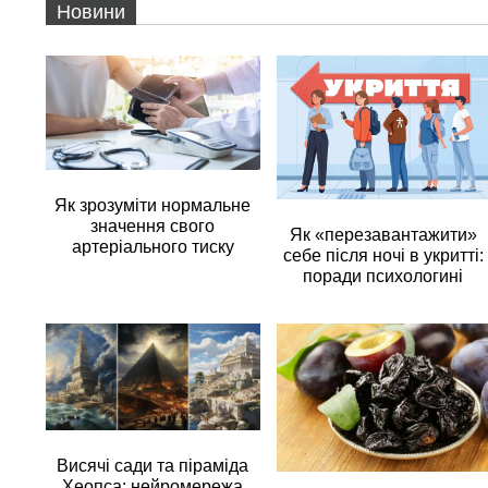
Новини
Як зрозуміти нормальне
значення свого
Як «перезавантажити»
артеріального тиску
себе після ночі в укритті:
поради психологині
Висячі сади та піраміда
Хеопса: нейромережа