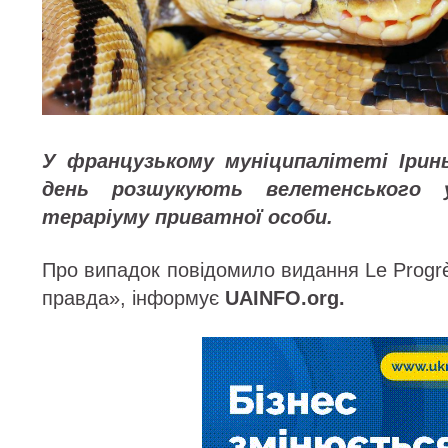
У французькому муніципалітеті Іринь
день розшукують велетенського 
тераріуму приватної особи.
Про випадок повідомило видання Le Progr
правда», інформує
UAINFO.org.