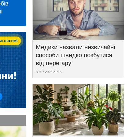
бів
і
Медики назвали незвичайні
способи швидко позбутися
від перегару
30.07.2026 21:18