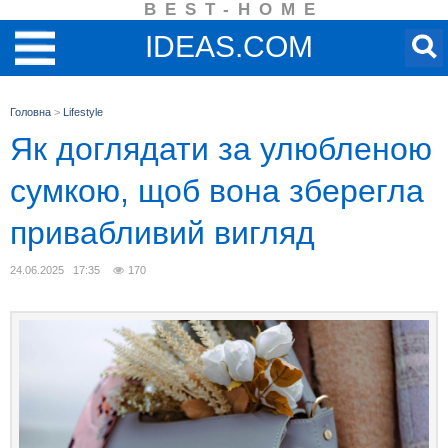
BEST-HOME
IDEAS.COM
Головна
>
Lifestyle
Як доглядати за улюбленою
сумкою, щоб вона зберегла
привабливий вигляд
24.06.2025 17:35
170