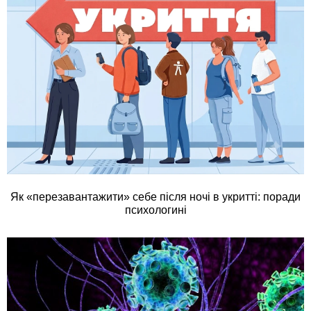
Як «перезавантажити» себе після ночі в укритті: поради
психологині