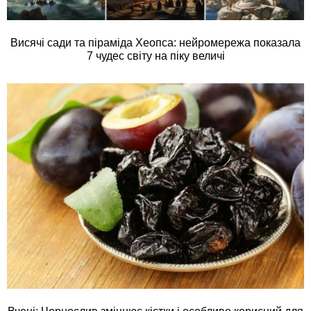
Висячі сади та піраміда Хеопса: нейромережа показала
7 чудес світу на піку величі