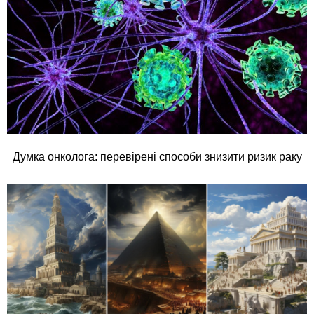
Думка онколога: перевірені способи знизити ризик раку