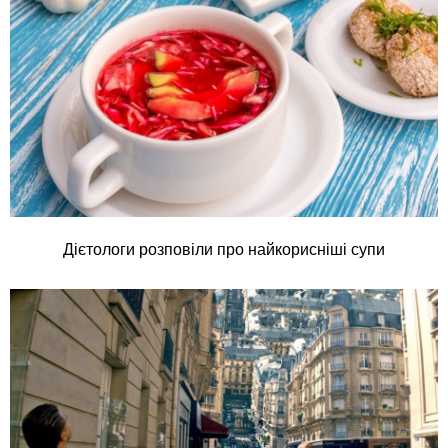
Дієтологи розповіли про найкорисніші супи