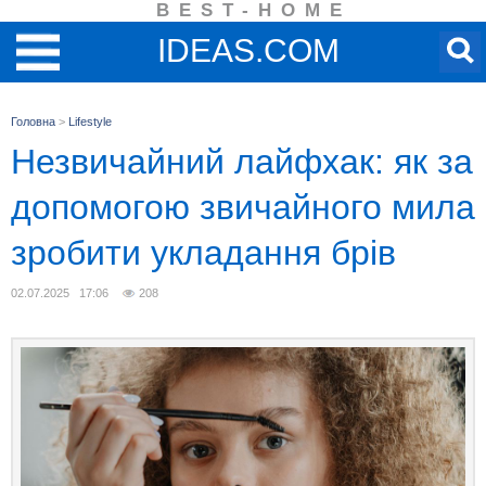
BEST-HOME
IDEAS.COM
Головна
>
Lifestyle
Незвичайний лайфхак: як за
допомогою звичайного мила
зробити укладання брів
02.07.2025 17:06
208