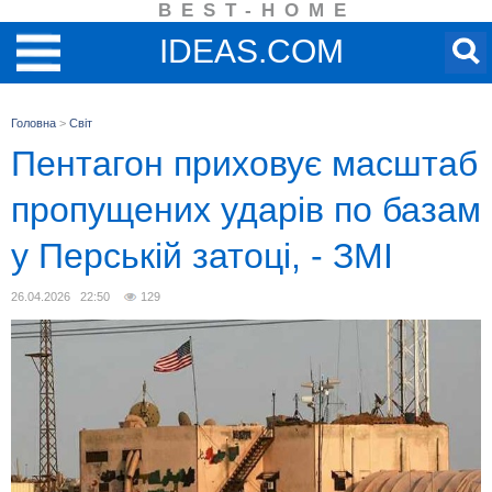
BEST-HOME
IDEAS.COM
Головна
>
Світ
Пентагон приховує масштаб
пропущених ударів по базам
у Перській затоці, - ЗМІ
26.04.2026 22:50
129