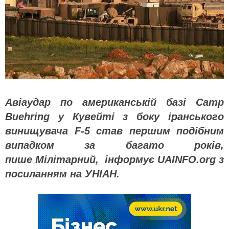
Авіаудар по американській базі Camp
Buehring у Кувейті з боку іранського
винищувача F-5 став першим подібним
випадком за багато років,
пише Мілітарний, інформує UAINFO.org з
посиланням на УНІАН.