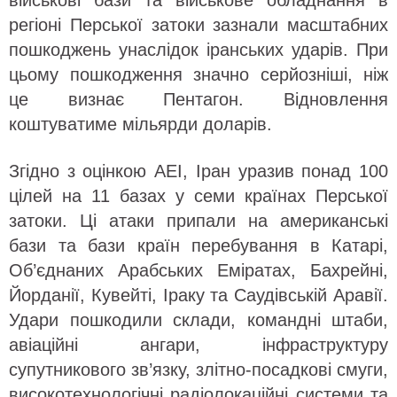
військові бази та військове обладнання в
регіоні Перської затоки зазнали масштабних
пошкоджень унаслідок іранських ударів. При
цьому пошкодження значно серйозніші, ніж
це визнає Пентагон. Відновлення
коштуватиме мільярди доларів.
Згідно з оцінкою AEI, Іран уразив понад 100
цілей на 11 базах у семи країнах Перської
затоки. Ці атаки припали на американські
бази та бази країн перебування в Катарі,
Об’єднаних Арабських Еміратах, Бахрейні,
Йорданії, Кувейті, Іраку та Саудівській Аравії.
Удари пошкодили склади, командні штаби,
авіаційні ангари, інфраструктуру
супутникового зв’язку, злітно-посадкові смуги,
високотехнологічні радіолокаційні системи та