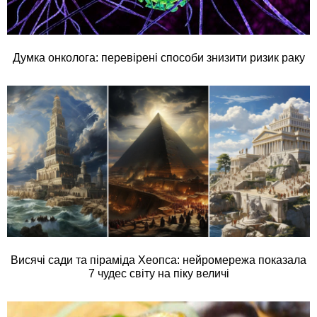
Думка онколога: перевірені способи знизити ризик раку
Висячі сади та піраміда Хеопса: нейромережа показала
7 чудес світу на піку величі