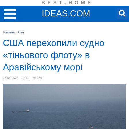
BEST-HOME
IDEAS.COM
Головна
>
Світ
США перехопили судно
«тіньового флоту» в
Аравійському морі
26.04.2026 19:41
136