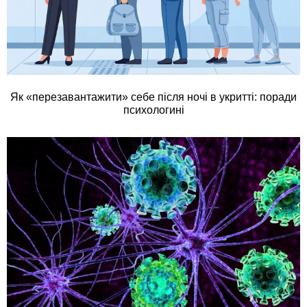
Як «перезавантажити» себе після ночі в укритті: поради
психологині