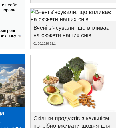
ти» себе
і: поради
Вчені з’ясували, що впливає
ревірені
на сюжети наших снів
изик раку
01.08.2026 21:14
да
Скільки продуктів з кальцієм
а
потрібно вживати щодня для