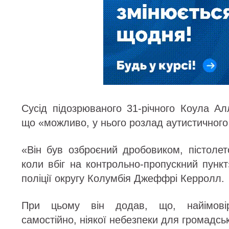
Сусід підозрюваного 31-річного Коула Ал
що «можливо, у нього розлад аутистичного
«Він був озброєний дробовиком, пістолет
коли вбіг на контрольно-пропускний пунк
поліції округу Колумбія Джеффрі Керролл.
При цьому він додав, що, найімовір
самостійно, ніякої небезпеки для громадськ