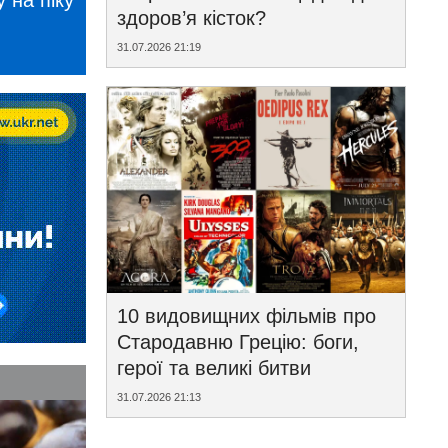
 на піку
здоров’я кісток?
31.07.2026 21:19
10 видовищних фільмів про
Стародавню Грецію: боги,
герої та великі битви
31.07.2026 21:13