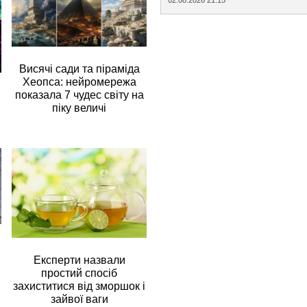
Висячі сади та піраміда
Хеопса: нейромережа
показала 7 чудес світу на
піку величі
Експерти назвали
простий спосіб
захиститися від зморшок і
зайвої ваги