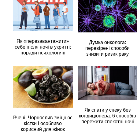
Як «перезавантажити»
Думка онколога:
себе після ночі в укритті:
перевірені способи
поради психологині
знизити ризик раку
Як спати у спеку без
кондиціонера: 6 способів
Вчені: Чорнослив зміцнює
пережити спекотні ночі
кістки і особливо
корисний для жінок