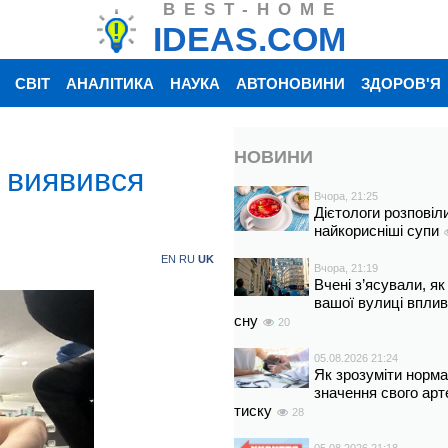
BEST-HOME
IDEAS.COM
СВІТ
АНАЛІТИКА
НАУКА
АВТОНОВИНИ
ЗДОРОВ'Я
НОВИНИ
 виявився
Вчора, 21:25
Дієтологи розповіл
найкорисніші супи
EN
RU
UK
Вчора, 21:19
Вчені з’ясували, як
вашої вулиці вплив
сну
20
05.08.2026 21:24
Як зрозуміти норм
значення свого арт
тиску
28