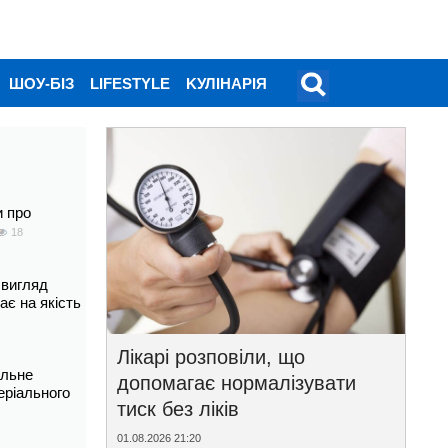
ШОУ-БІЗ
LIFESTYLE
KУЛІНАРІЯ
и про
18
 вигляд
ає на якість
Лікарі розповіли, що
альне
допомагає нормалізувати
еріального
тиск без ліків
01.08.2026 21:20