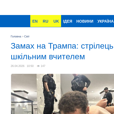
EN
RU
UK
ІДЕЯ
НОВИНИ
УКРАЇНА
Головна
>
Світ
Замах на Трампа: стрілець
шкільним вчителем
26.04.2026 10:50
147