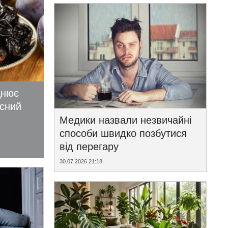
цнює
исний
Медики назвали незвичайні
способи швидко позбутися
від перегару
30.07.2026 21:18