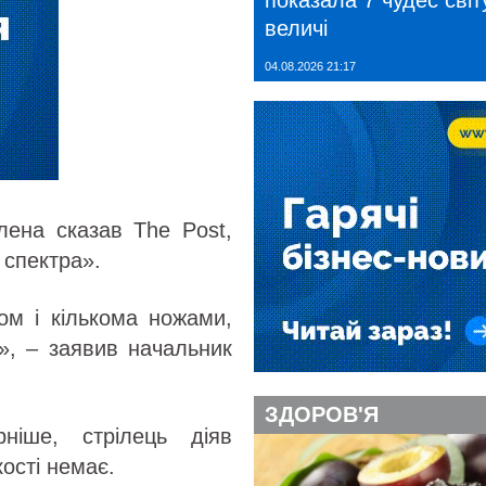
показала 7 чудес світу
величі
04.08.2026 21:17
лена сказав The Post,
 спектра».
ом і кількома ножами,
т», – заявив начальник
ЗДОРОВ'Я
ніше, стрілець діяв
ості немає.