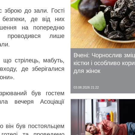
с зброю до зали. Гості
 безпеки, де від них
ошення на попередню
ї проводився лише
али.
Вчені: Чорнослив змі
, що стрілець, мабуть,
кістки і особливо кор
входу, де зберігалися
для жінок
рони».
03.08.2026 21:22
озрюваний був гостем
ла вечеря Асоціації
о він був постояльцем
готелі та проведемо