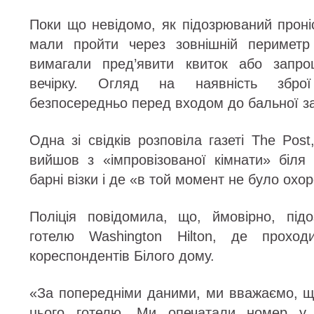
Поки що невідомо, як підозрюваний проні
мали пройти через зовнішній периметр
вимагали пред’явити квиток або запр
вечірку. Огляд на наявність збро
безпосередньо перед входом до бальної з
Одна зі свідків розповіла газеті The Post
вийшов з «імпровізованої кімнати» біля 
барні візки і де «в той момент не було охо
Поліція повідомила, що, ймовірно, під
готелю Washington Hilton, де проходи
кореспондентів Білого дому.
«За попередніми даними, ми вважаємо, щ
цього готелю. Ми опечатали номер у 