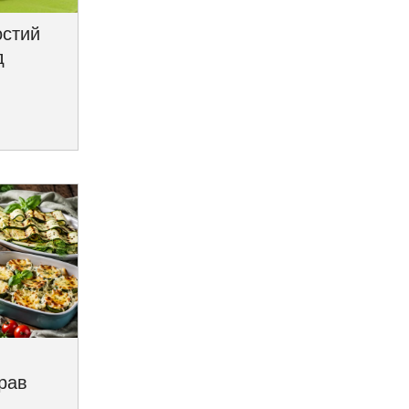
остий
д
трав