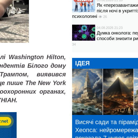
05.08.2026 21:18
Як «перезавантажи
після ночі в укритт
психологині
26
04.08.2026 21:23
Думка онколога: пе
способи знизити р
34
і Washington Hilton,
ІДЕЯ
ондентів Білого дому
рампом, виявився
це пише The New York
оохоронних органах,
УНІАН.
Висячі сади та пірамі
Хеопса: нейромереж