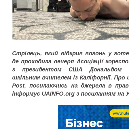
Стрілець, який відкрив вогонь у готел
де проходила вечеря Асоціації коресп
з президентом США Дональдом Т
шкільним вчителем із Каліфорнії. Про 
Post, посилаючись на джерела в прав
інформує UAINFO.org з посиланням на 