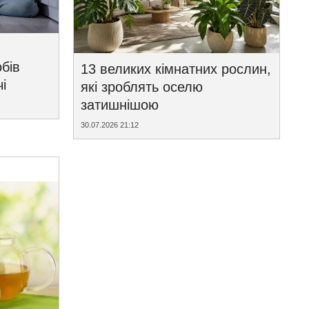
бів
13 великих кімнатних рослин,
і
які зроблять оселю
затишнішою
30.07.2026 21:12