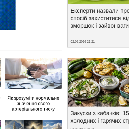
Експерти назвали пр
спосіб захиститися ві
зморшок і зайвої ваги
02.08.2026 21:21
д
Як зрозуміти нормальне
значення свого
артеріального тиску
Закуски з кабачків: 15
холодних і гарячих с
02.08.2026 21:15