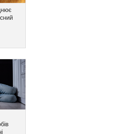
цнює
исний
бів
і