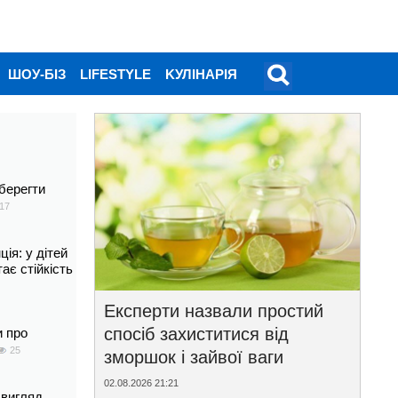
ШОУ-БІЗ
LIFESTYLE
KУЛІНАРІЯ
берегти
17
ія: у дітей
тає стійкість
Експерти назвали простий
спосіб захиститися від
и про
25
зморшок і зайвої ваги
02.08.2026 21:21
 вигляд