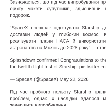
Зазначається, що під час випробування пр
орбіту макети супутників, здійснивши 
подорож.
“SpaceX поспішає підготувати Starship д
доставки людей у глибокий космос. Ко
реалізувати плани НАСА й використати
астронавтів на Місяць до 2028 року”, – ст
Splashdown confirmed! Congratulations to th
the twelfth flight test of Starship! pic.twitte
— SpaceX (@SpaceX) May 22, 2026
Під час пробного польоту Starship трапи
проблем, однак їх наслідки вдалося мі
завершити випробування.