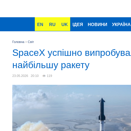
EN
RU
UK
ІДЕЯ
НОВИНИ
УКРАЇНА
Головна
>
Світ
SpaceX успішно випробув
найбільшу ракету
23.05.2026 20:10
119