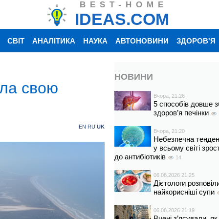
BEST-HOME
IDEAS.COM
СВІТ
АНАЛІТИКА
НАУКА
АВТОНОВИНИ
ЗДОРОВ'Я
НОВИНИ
ала свою
Вчора, 21:26
5 способів довше з
здоров’я печінки
EN
RU
UK
Вчора, 21:20
Небезпечна тенденц
у всьому світі зрос
до антибіотиків
14
06.08.2026 21:25
Дієтологи розповіл
найкорисніші супи
06.08.2026 21:19
Вчені з’ясували, як