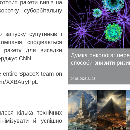
ототип ракети вивів на
коротку суборбітальну
о запуску супутників і
мпанія сподівається
 ракету для висадки
Думка онколога: пере
верджує CNN.
способи знизити ризи
e entire SpaceX team on
04.08.2026 21:23
r.com/XXBAtryPpL
лося кілька технічних
німізувати й успішно