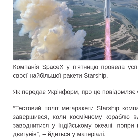
Компанія SpaceX у пʼятницю провела усп
своєї найбільшої ракети Starship.
Як передає Укрінформ, про це повідомляє
“Тестовий політ мегаракети Starship ком
завершився, коли космічному кораблю в
заводнитися у Індійському океані, попри 
двигунів”, – йдеться у матеріалі.