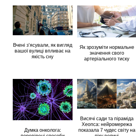
Вчені з’ясували, як вигляд
Як зрозуміти нормальне
вашої вулиці впливає на
значення свого
якість сну
артеріального тиску
Висячі сади та піраміда
Хеопса: нейромережа
Думка онколога:
показала 7 чудес світу на
перевірені способи
піку величі