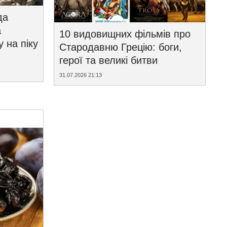
да
а
10 видовищних фільмів про
у на піку
Стародавню Грецію: боги,
герої та великі битви
31.07.2026 21:13