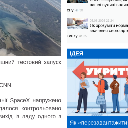
вашої вулиці вплив
сну
30
05.08.2026 21:24
Як зрозуміти норм
значення свого арт
тиску
35
ІДЕЯ
ішний тестовий запуск
 CNN.
панії SpaceX напружено
далося контрольовано
вихід із ладу одного з
Як «перезавантажити