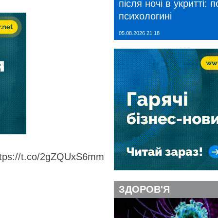
після ночі в укритті: 
психологині
05.08.2026 21:18
 https://t.co/2gZQUxS6mm
ЗДОРОВ'Я