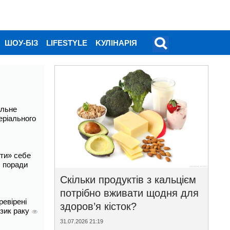
ШОУ-БІЗ
LIFESTYLE
KУЛІНАРІЯ
альне
еріального
ти» себе
і: поради
Скільки продуктів з кальцієм
потрібно вживати щодня для
ревірені
здоров’я кісток?
изик раку
31.07.2026 21:19