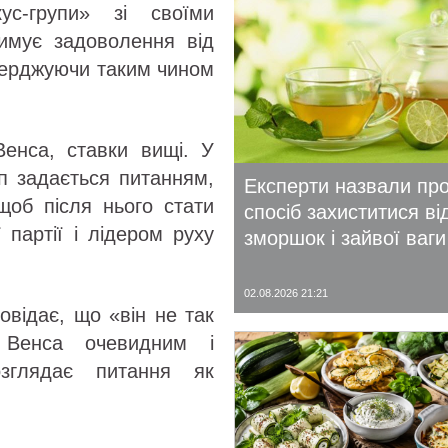
с-групи» зі своїми
римує задоволення від
стверджуючи таким чином
Венса, ставки вищі. У
п задається питанням,
Експерти назвали пр
щоб після нього стати
спосіб захиститися ві
 партії і лідером руху
зморшок і зайвої ваги
02.08.2026 21:21
овідає, що «він не так
Венса очевидним і
озглядає питання як