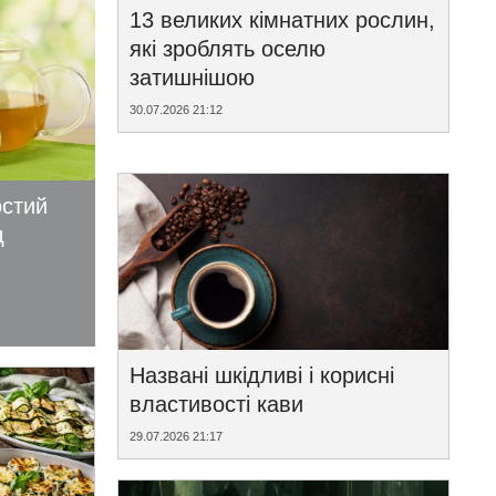
13 великих кімнатних рослин,
які зроблять оселю
затишнішою
30.07.2026 21:12
остий
д
Названі шкідливі і корисні
властивості кави
29.07.2026 21:17