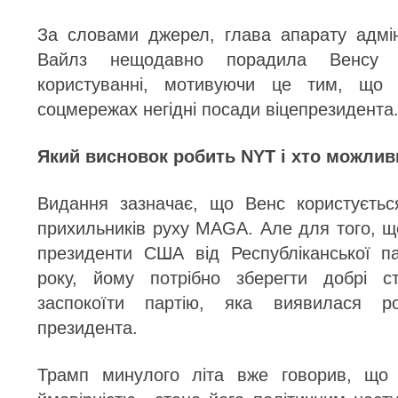
За словами джерел, глава апарату адмін
Вайлз нещодавно порадила Венсу 
користуванні, мотивуючи це тим, що п
соцмережах негідні посади віцепрезидента
Який висновок робить NYT і хто можлив
Видання зазначає, що Венс користуєтьс
прихильників руху MAGA. Але для того, щ
президенти США від Республіканської п
року, йому потрібно зберегти добрі с
заспокоїти партію, яка виявилася р
президента.
Трамп минулого літа вже говорив, що 