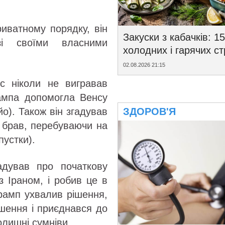
иватному порядку, він
Закуски з кабачків: 15
зі своїми власними
холодних і гарячих с
02.08.2026 21:15
с ніколи не вигравав
рампа допомогла Венсу
йо). Також він згадував
ЗДОРОВ'Я
А брав, перебуваючи на
пустки).
адував про початкову
з Іраном, і робив це в
Трамп ухвалив рішення,
ішення і приєднався до
олишні сумніви.