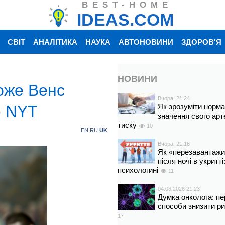
BEST-HOME
IDEAS.COM
СВІТ
АНАЛІТИКА
НАУКА
АВТОНОВИНИ
ЗДОРОВ'Я
НОВИНИ
оже Венс
Вчора, 21:24
- NYT
Як зрозуміти норм
значення свого арт
тиску
10
EN
RU
UK
Вчора, 21:18
Як «перезавантажи
після ночі в укритт
психологині
11
04.08.2026 21:23
Думка онколога: пе
способи знизити р
17