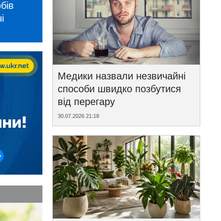
бів
і
Медики назвали незвичайні
способи швидко позбутися
від перегару
30.07.2026 21:18