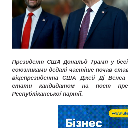
Президент США Дональд Трамп у бесід
союзниками дедалі частіше почав став
віцепрезидента США Джей Ді Венса 
стати кандидатом на пост пре
Республіканської партії.