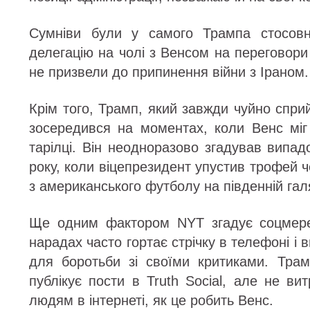
Сумніви були у самого Трампа стосовн
делегацію на чолі з Венсом на переговори 
не призвели до припинення війни з Іраном.
Крім того, Трамп, який завжди чуйно спри
зосередився на моментах, коли Венс міг
тарілці. Він неодноразово згадував випа
року, коли віцепрезидент упустив трофей 
з американського футболу на південній гал
Ще одним фактором NYT згадує соцмере
нарадах часто гортає стрічку в телефоні і
для боротьби зі своїми критиками. Трам
публікує пости в Truth Social, але не вит
людям в інтернеті, як це робить Венс.