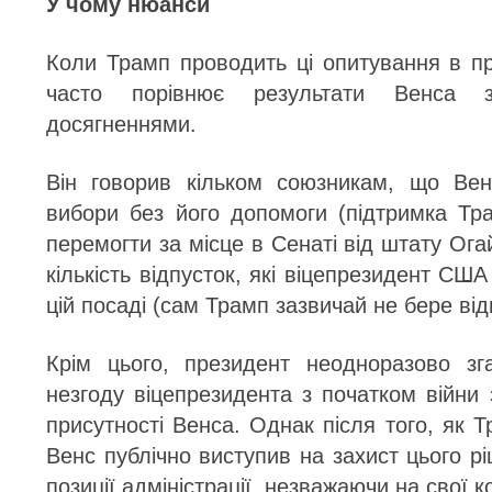
У чому нюанси
Коли Трамп проводить ці опитування в пр
часто порівнює результати Венса 
досягненнями.
Він говорив кільком союзникам, що Вен
вибори без його допомоги (підтримка Т
перемогти за місце в Сенаті від штату Ога
кількість відпусток, які віцепрезидент СШ
цій посаді (сам Трамп зазвичай не бере від
Крім цього, президент неодноразово зг
незгоду віцепрезидента з початком війни 
присутності Венса. Однак після того, як 
Венс публічно виступив на захист цього р
позиції адміністрації, незважаючи на свої к