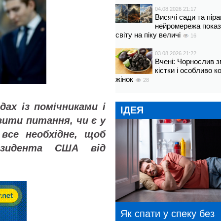
04.08.2026 21:17
Висячі сади та пір
нейромережа показ
світу на піку величі
16
03.08.2026 21:22
Вчені: Чорнослив 
кістки і особливо 
жінок
28
ах із помічниками і
ІДЕЯ
ити питання, чи є у
все необхідне, щоб
зидента США від
Як спати у спеку без