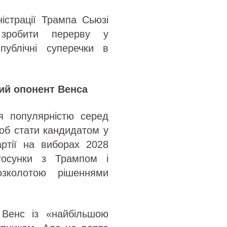
істрації Трампа Сьюзі
зробити перерву у
ублічні суперечки в
.
ий опонент Венса
я популярністю серед
об стати кандидатом у
артії на виборах 2028
тосунки з Трампом і
озколотою рішеннями
Венс із «найбільшою