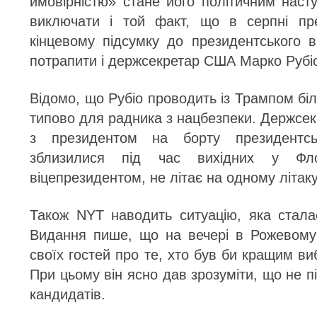
ймовірністю» стане його політичним наст
виключати і той факт, що в серпні пр
кінцевому підсумку до президентського 
потрапити і держсекретар США Марко Рубі
Відомо, що Рубіо проводить із Трампом біл
типово для радника з нацбезпеки. Держсе
з президентом на борту президентсь
зблизилися під час вихідних у Фло
віцепрезидентом, не літає на одному літак
Також NYT наводить ситуацію, яка стала
Видання пише, що на вечері в Рожевому
своїх гостей про те, хто був би кращим ви
При цьому він ясно дав зрозуміти, що не п
кандидатів.