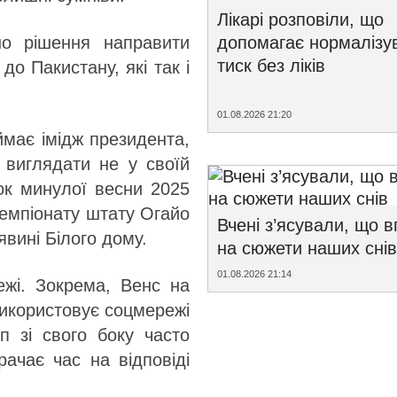
Лікарі розповіли, що
допомагає нормалізу
о рішення направити
тиск без ліків
до Пакистану, які так і
01.08.2026 21:20
ймає імідж президента,
 виглядати не у своїй
док минулої весни 2025
чемпіонату штату Огайо
Вчені з’ясували, що 
явині Білого дому.
на сюжети наших снів
01.08.2026 21:14
жі. Зокрема, Венс на
 використовує соцмережі
п зі свого боку часто
рачає час на відповіді