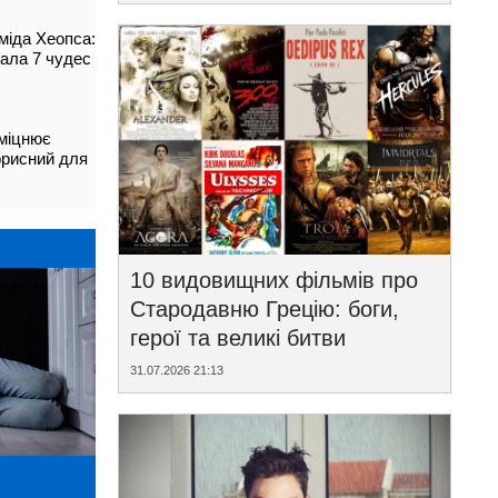
аміда Хеопса:
ала 7 чудес
зміцнює
корисний для
10 видовищних фільмів про
Стародавню Грецію: боги,
герої та великі битви
31.07.2026 21:13