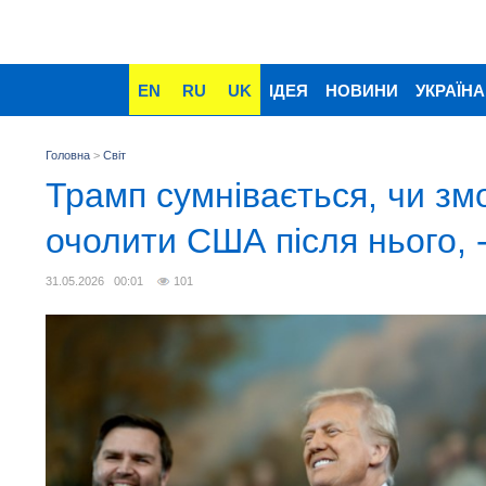
EN
RU
UK
ІДЕЯ
НОВИНИ
УКРАЇНА
Головна
>
Світ
Трамп сумнівається, чи зм
очолити США після нього, 
31.05.2026 00:01
101