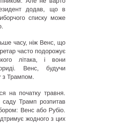
упником. Але не варто
езидент додав, що в
виборчого списку може
о.
ьше часу, ніж Венс, що
кретар часто подорожує
кого літака, і вони
риді. Венс, будучи
у з Трампом.
ся на початку травня.
 саду Трамп розпитав
бором: Венс або Рубіо.
ідтримує жодного з цих