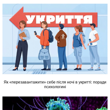
Як «перезавантажити» себе після ночі в укритті: поради
психологині