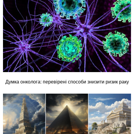
Думка онколога: перевірені способи знизити ризик раку