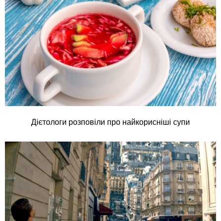
Дієтологи розповіли про найкорисніші супи