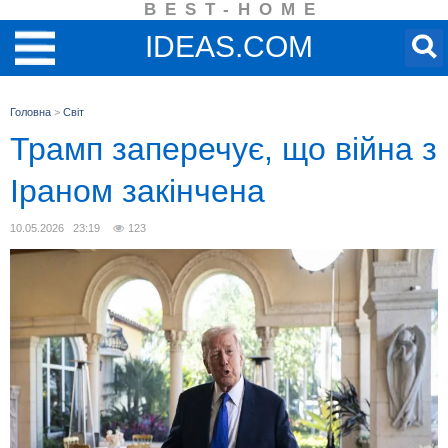
BEST-HOME
IDEAS.COM
Головна
>
Світ
Трамп заперечує, що війна з
Іраном закінчена
10.05.2026 23:19
123