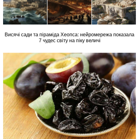
Висячі сади та піраміда Хеопса: нейромережа показала
7 чудес світу на піку величі