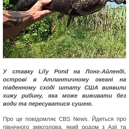
У ставку Lily Pond на Лонг-Айленді,
острові в Атлантичному океані на
південному сході штату США виявили
хижу рибину, яка може виживати без
води та пересуватися сушею.
Про це повідомляє CBS News. Йдеться про
північного змієголова, який родом з Азії та