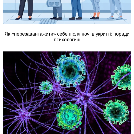
Як «перезавантажити» себе після ночі в укритті: поради
психологині