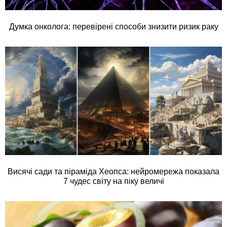
Думка онколога: перевірені способи знизити ризик раку
Висячі сади та піраміда Хеопса: нейромережа показала
7 чудес світу на піку величі