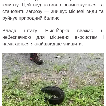
клімату. Цей вид активно розмножується та
становить загрозу — знищує місцеві види та
руйнує природний баланс.
Влада штату Нью-Йорка вважає її
небезпечною для місцевих екосистем і
намагається якнайшвидше знищити.