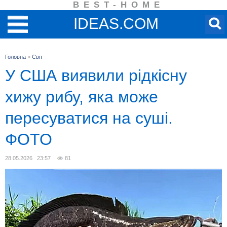
BEST-HOME
IDEAS.COM
Головна
>
Світ
У США виявили рідкісну
хижу рибу, яка може
пересуватися на суші.
ФОТО
28.05.2026 23:57
81