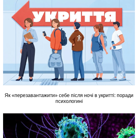
Як «перезавантажити» себе після ночі в укритті: поради
психологині