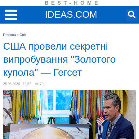
BEST-HOME
IDEAS.COM
Головна
>
Світ
США провели секретні
випробування "Золотого
купола" — Гегсет
25.06.2026 12:57
79