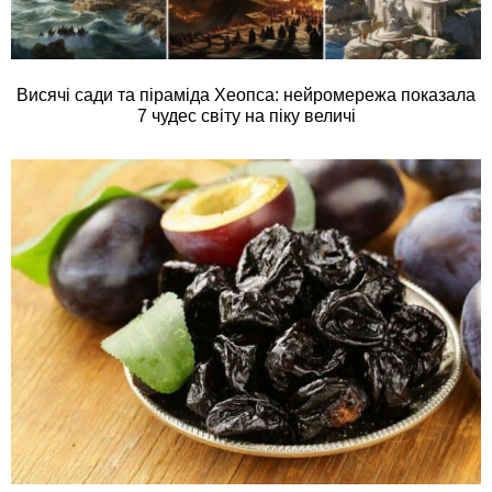
Висячі сади та піраміда Хеопса: нейромережа показала
7 чудес світу на піку величі