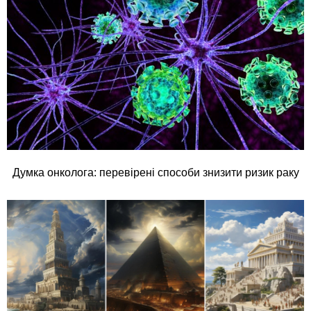
Думка онколога: перевірені способи знизити ризик раку