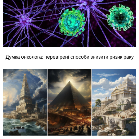
Думка онколога: перевірені способи знизити ризик раку