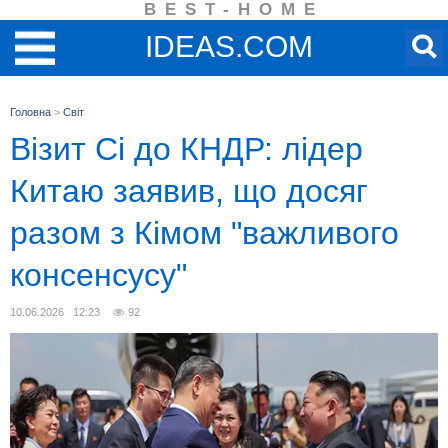
BEST-HOME
IDEAS.COM
Головна
>
Світ
Візит Сі до КНДР: лідер
Китаю заявив, що досяг
разом з Кімом "важливого
консенсусу"
10.06.2026 12:23
92