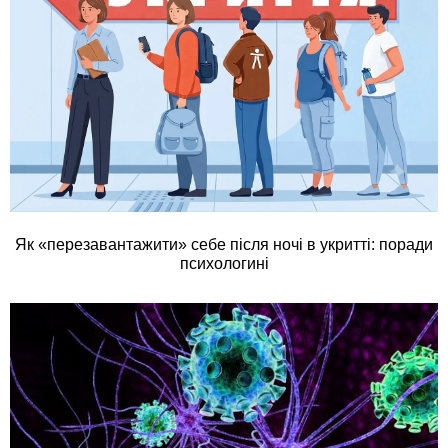
Як «перезавантажити» себе після ночі в укритті: поради
психологині