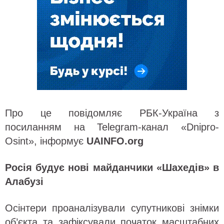
Про це повідомляє РБК-Україна з
посиланням на Telegram-канал «Dnipro-
Osint», інформує
UAINFO.org
Росія будує нові майданчики «Шахедів» в
Алабузі
Осінтери проаналізували супутникові знімки
об’єкта та зафіксували початок масштабних