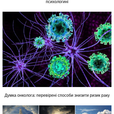
психологині
Думка онколога: перевірені способи знизити ризик раку