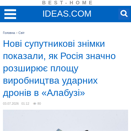
BEST-HOME
IDEAS.COM
Головна
>
Світ
Нові супутникові знімки
показали, як Росія значно
розширює площу
виробництва ударних
дронів в «Алабузі»
03.07.2026 01:12
80