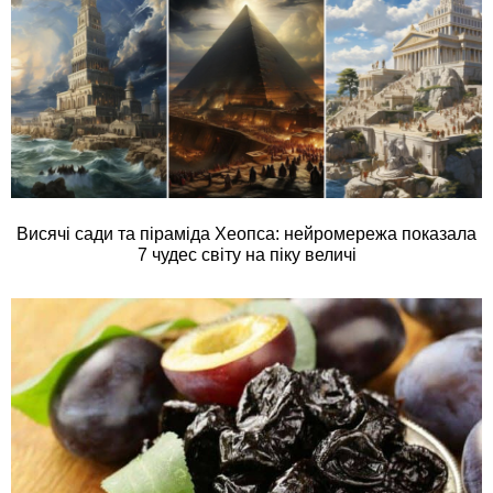
Висячі сади та піраміда Хеопса: нейромережа показала
7 чудес світу на піку величі