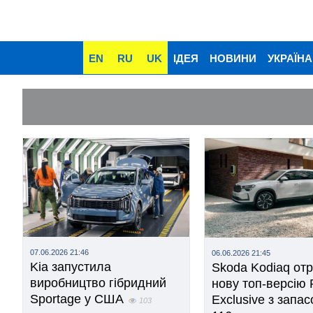
EN
RU
UK
ІДЕЯ
НОВИНИ
УКРАЇНА
07.06.2026 21:46
06.06.2026 21:45
Kia запустила
Skoda Kodiaq от
виробництво гібридний
нову топ-версію
Sportage у США
Exclusive з запа
103