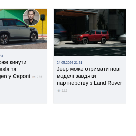
:31
оже кинути
24.05.2026 21:31
Jeep може отримати нові
esla та
моделі завдяки
en у Європі
114
партнерству з Land Rover
121