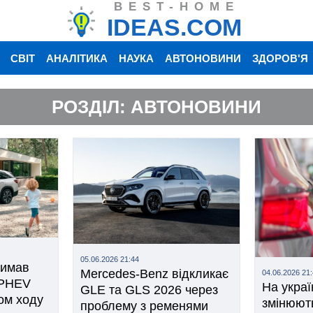
BEST-HOME
IDEAS.COM
СВІТ
АНАЛІТИКА
НАУКА
АВТОНОВИНИ
ЗДОРОВ'Я
РОЗДІЛ: АВТОНОВИНИ
05.06.2026 21:44
римав
Mercedes-Benz відкликає
04.06.2026 21
 PHEV
На укра
GLE та GLS 2026 через
сом ходу
змінюют
проблему з ременями