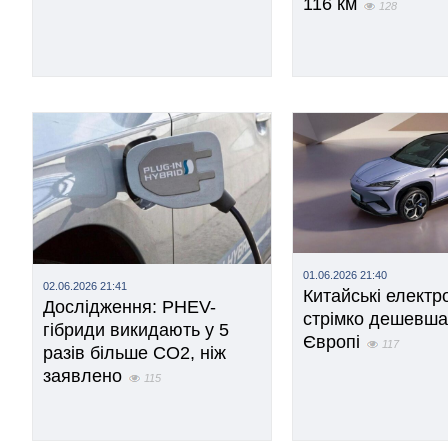
116 км
128
01.06.2026 21:40
02.06.2026 21:41
Китайські електр
Дослідження: PHEV-
стрімко дешевша
гібриди викидають у 5
Європі
117
разів більше CO2, ніж
заявлено
115