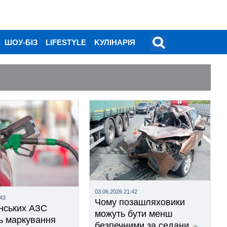
ШОУ-БІЗ
LIFESTYLE
KУЛІНАРІЯ
03.06.2026 21:42
:43
Чому позашляховики
їнських АЗС
можуть бути менш
ь маркування
безпечними за седани