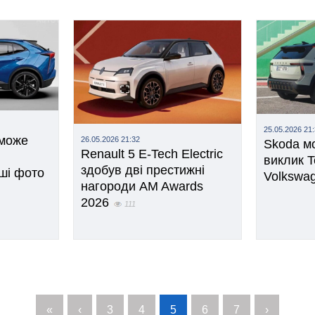
25.05.2026 21
 може
26.05.2026 21:32
Skoda м
Renault 5 E-Tech Electric
виклик T
здобув дві престижні
ші фото
Volkswag
нагороди AM Awards
2026
111
«
‹
3
4
5
6
7
›