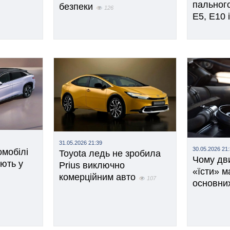
пальног
безпеки
126
E5, E10 
31.05.2026 21:39
30.05.2026 21
омобілі
Toyota ледь не зробила
Чому дв
ють у
Prius виключно
«їсти» м
комерційним авто
107
основни