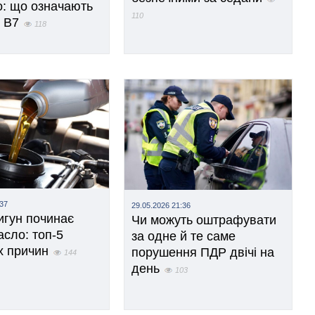
о: що означають
110
і B7
118
:37
29.05.2026 21:36
игун починає
Чи можуть оштрафувати
асло: топ-5
за одне й те саме
х причин
порушення ПДР двічі на
144
день
103