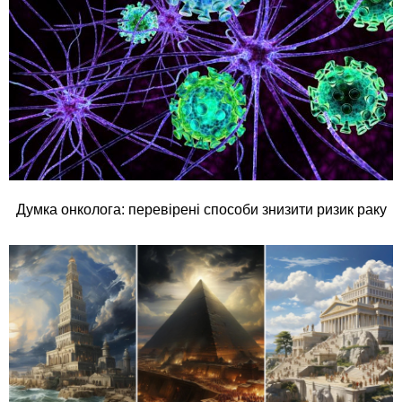
Думка онколога: перевірені способи знизити ризик раку