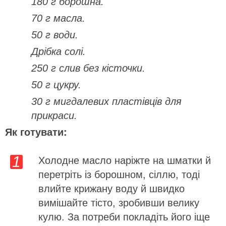
180 г борошна.
70 г масла.
50 г води.
Дрібка солі.
250 г слив без кісточки.
50 г цукру.
30 г мигдалевих пластівців для
прикраси.
Як готувати:
Холодне масло наріжте на шматки й
перетріть із борошном, сіллю, тоді
влийте крижану воду й швидко
вимішайте тісто, зробивши велику
кулю. За потреби покладіть його іще