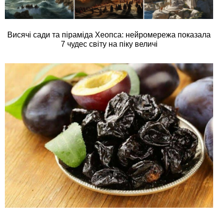
Висячі сади та піраміда Хеопса: нейромережа показала
7 чудес світу на піку величі