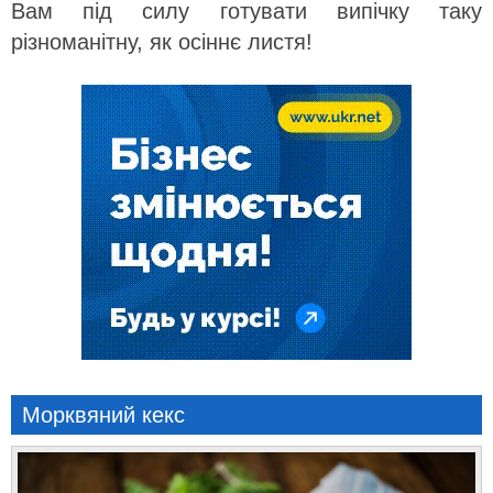
Вам під силу готувати випічку таку
різноманітну, як осіннє листя!
Морквяний кекс