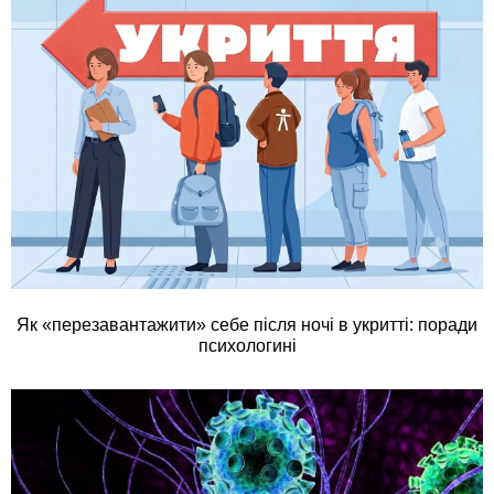
Як «перезавантажити» себе після ночі в укритті: поради
психологині