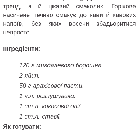
тренд, а й цікавий смаколик. Горіхове
насичене печиво смакує до кави й кавових
напоїв, без яких восени збадьоритися
непросто.
Інгредієнти:
120 г мигдалевого борошна.
2 яйця.
50 г арахісової пасти.
1 ч.л. розпушувача.
1 ст.л. кокосової олії.
1 ст.л. стевії.
Як готувати: