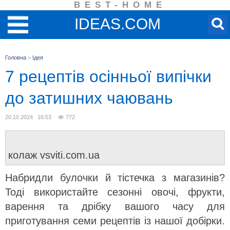
BEST-HOME
IDEAS.COM
Головна
>
Ідея
7 рецептів осінньої випічки
до затишних чаювань
20.10.2024 16:53
772
колаж vsviti.com.ua
Набридли булочки й тістечка з магазинів?
Тоді використайте сезонні овочі, фрукти,
варення та дрібку вашого часу для
приготування семи рецептів із нашої добірки.