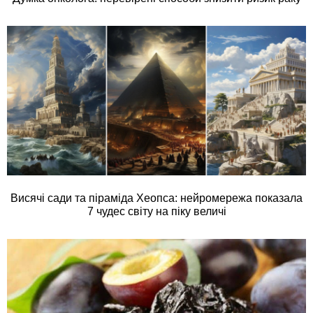
Висячі сади та піраміда Хеопса: нейромережа показала
7 чудес світу на піку величі