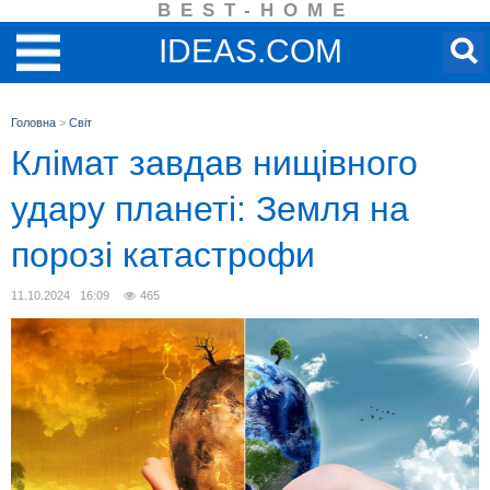
BEST-HOME
IDEAS.COM
Головна
>
Світ
Клімат завдав нищівного
удару планеті: Земля на
порозі катастрофи
11.10.2024 16:09
465