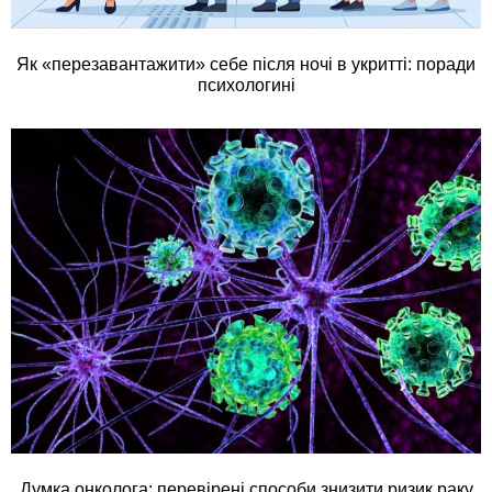
Як «перезавантажити» себе після ночі в укритті: поради
психологині
Думка онколога: перевірені способи знизити ризик раку