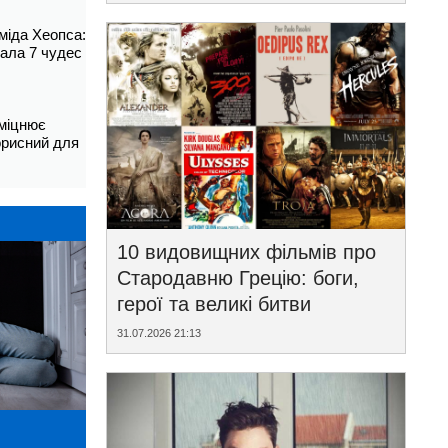
аміда Хеопса:
ала 7 чудес
зміцнює
корисний для
10 видовищних фільмів про
Стародавню Грецію: боги,
герої та великі битви
31.07.2026 21:13