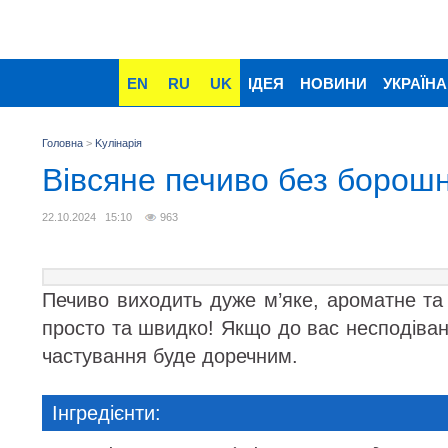
EN
RU
UK
ІДЕЯ
НОВИНИ
УКРАЇНА
Головна
>
Kулінарія
Вівсяне печиво без борошна
22.10.2024 15:10
963
Печиво виходить дуже м’яке, ароматне та
просто та швидко! Якщо до вас несподівано
частування буде доречним.
Інгредієнти: