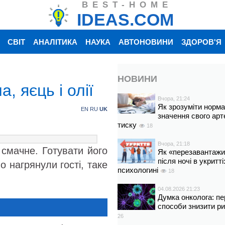
BEST-HOME
IDEAS.COM
СВІТ
АНАЛІТИКА
НАУКА
АВТОНОВИНИ
ЗДОРОВ'Я
НОВИНИ
, яєць і олії
Вчора, 21:24
Як зрозуміти норм
EN
RU
UK
значення свого арт
тиску
18
Вчора, 21:18
 смачне. Готувати його
Як «перезавантажи
після ночі в укритт
 нагрянули гості, таке
психологині
18
04.08.2026 21:23
Думка онколога: пе
способи знизити р
26