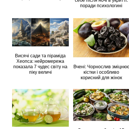
себе після ночі в укритті:
поради психологині
Висячі сади та піраміда
Хеопса: нейромережа
Вчені: Чорнослив зміцню
показала 7 чудес світу на
кістки і особливо
піку величі
корисний для жінок