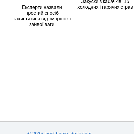
Закуски з кабачків: 15
холодних і гарячих страв
Експерти назвали
простий спосіб
захиститися від зморшок і
зайвої ваги
© 2025, best-home-ideas.com