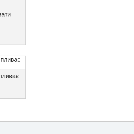
вати
впливає