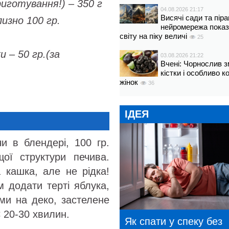
риготування!) – 350 г
04.08.2026 21:17
Висячі сади та пір
лизно 100 гр.
нейромережа показ
світу на піку величі
25
и – 50 гр.(за
03.08.2026 21:22
Вчені: Чорнослив 
кістки і особливо 
жінок
36
ІДЕЯ
и в блендері, 100 гр.
ої структури печива.
 кашка, але не рідка!
м додати терті яблука,
ми на деко, застелене
 20-30 хвилин.
Як спати у спеку без