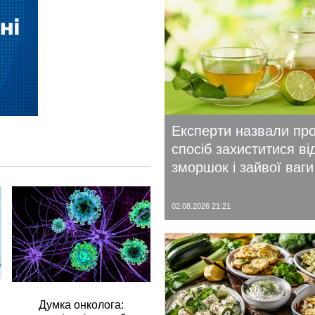
Експерти назвали пр
спосіб захиститися ві
зморшок і зайвої ваги
02.08.2026 21:21
Думка онколога: