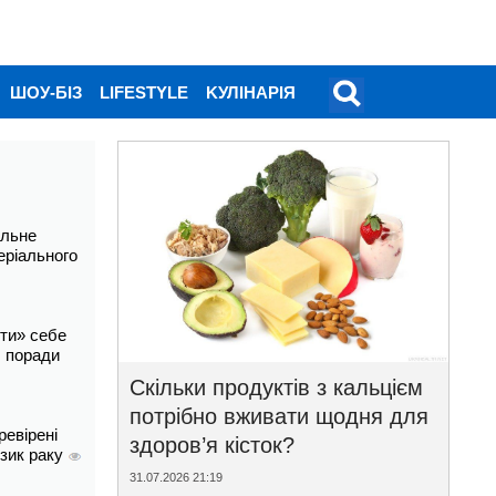
ШОУ-БІЗ
LIFESTYLE
KУЛІНАРІЯ
альне
еріального
ти» себе
і: поради
Скільки продуктів з кальцієм
потрібно вживати щодня для
ревірені
здоров’я кісток?
изик раку
31.07.2026 21:19