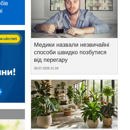
бів
і
Медики назвали незвичайні
способи швидко позбутися
від перегару
30.07.2026 21:18