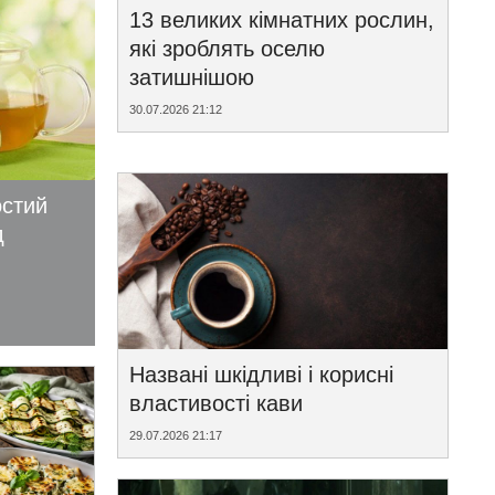
13 великих кімнатних рослин,
які зроблять оселю
затишнішою
30.07.2026 21:12
остий
д
Названі шкідливі і корисні
властивості кави
29.07.2026 21:17