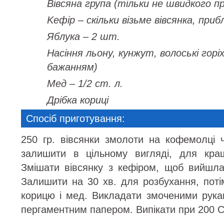
Вівсяна група (тільки не швидкого п
Kефіp – скільки візьме вівсянка, приб
Яблука – 2 шт.
Насіння льону, кунжут, волоські горіх
бажанням)
Мед – 1/2 ст. л.
Дрібка кориці
Спосіб приготування:
250 гр. вівсянки змолоти на кофемолці ч
залишити в цільному вигляді, для кращ
Змішати вівсянку з кефіром, щоб вийшла
Залишити на 30 хв. для розбухання, поті
корицю і мед. Викладати змоченими рука
пергаментним папером. Випікати при 200 С