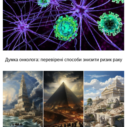
Думка онколога: перевірені способи знизити ризик раку