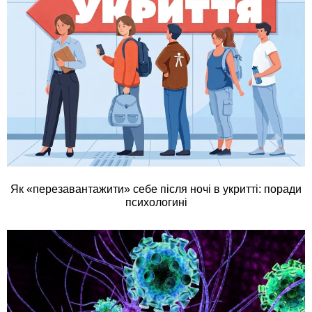
Як «перезавантажити» себе після ночі в укритті: поради
психологині