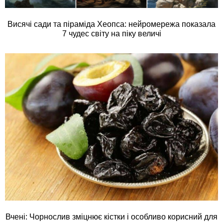
Висячі сади та піраміда Хеопса: нейромережа показала
7 чудес світу на піку величі
Вчені: Чорнослив зміцнює кістки і особливо корисний для