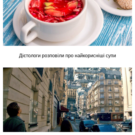
Дієтологи розповіли про найкорисніші супи