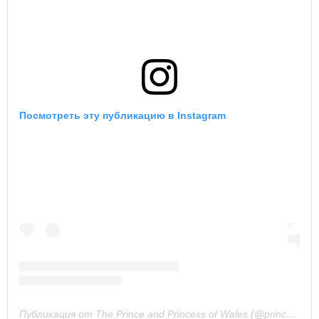
Посмотреть эту публикацию в Instagram
Публикация от The Prince and Princess of Wales (@princeandprincessofwales)