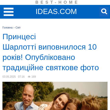
BEST-HOME
IDEAS.COM
Головна
>
Світ
Принцесі
Шарлотті виповнилося 10
років! Опубліковано
традиційне святкове фото
03.05.2025 07:16
169