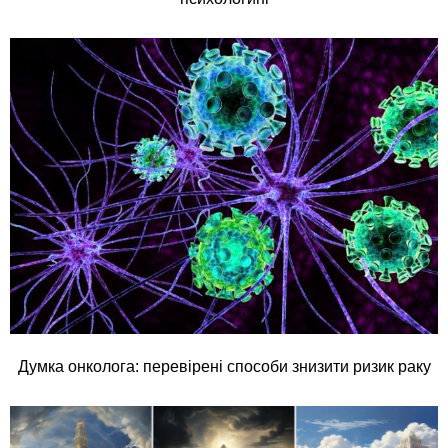
Думка онколога: перевірені способи знизити ризик раку