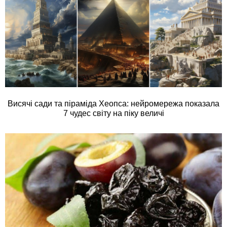
Висячі сади та піраміда Хеопса: нейромережа показала
7 чудес світу на піку величі