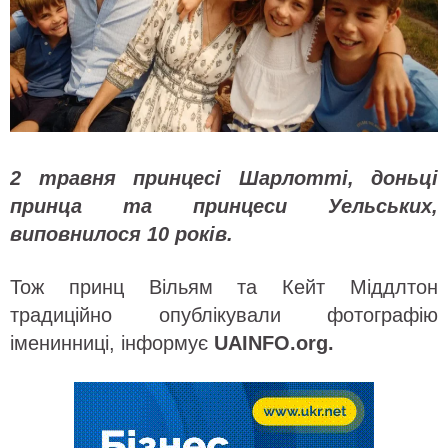
2 травня принцесі Шарлотті, доньці
принца та принцеси Уельських,
виповнилося 10 років.
Тож принц Вільям та Кейт Міддлтон
традиційно опублікували фотографію
іменинниці, інформує
UAINFO.org.