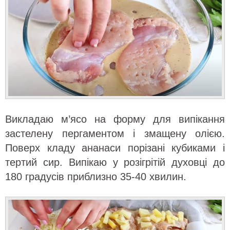
Викладаю м’ясо на форму для випікання
застелену пергаментом і змащену олією.
Поверх кладу ананаси порізані кубиками і
тертий сир. Випікаю у розігрітій духовці до
180 градусів приблизно 35-40 хвилин.