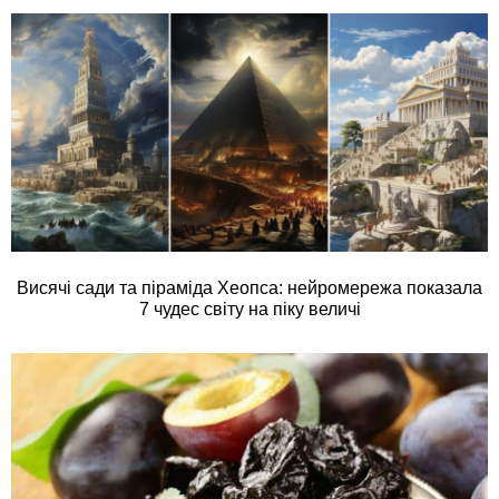
Висячі сади та піраміда Хеопса: нейромережа показала
7 чудес світу на піку величі