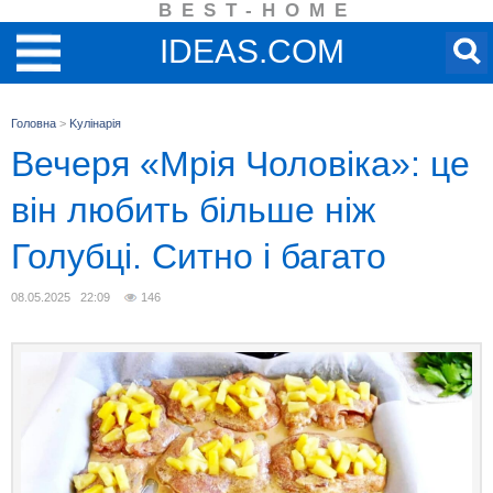
BEST-HOME
IDEAS.COM
Головна
>
Kулінарія
Вечеря «Мрія Чоловіка»: це
він любить більше ніж
Голубці. Ситно і багато
08.05.2025 22:09
146