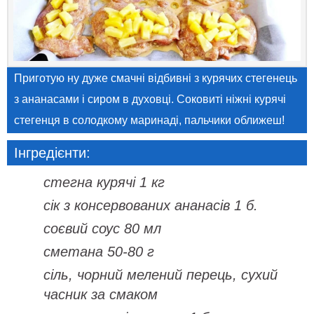
Приготую ну дуже смачні відбивні з курячих стегенець
з ананасами і сиром в духовці. Соковиті ніжні курячі
стегенця в солодкому маринаді, пальчики оближеш!
Інгредієнти:
стегна курячі 1 кг
сік з консервованих ананасів 1 б.
соєвий соус 80 мл
сметана 50-80 г
сіль, чорний мелений перець, сухий
часник за смаком