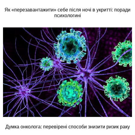
Як «перезавантажити» себе після ночі в укритті: поради
психологині
Думка онколога: перевірені способи знизити ризик раку