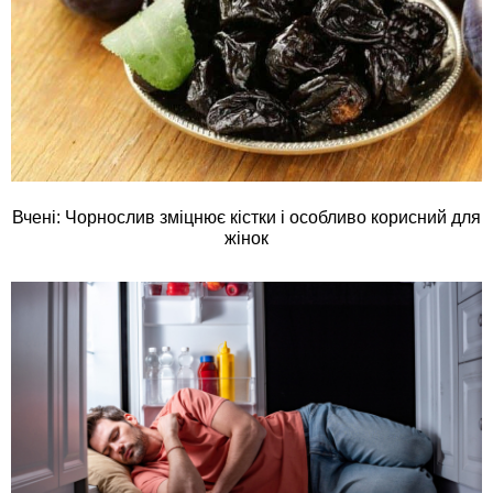
Вчені: Чорнослив зміцнює кістки і особливо корисний для
жінок