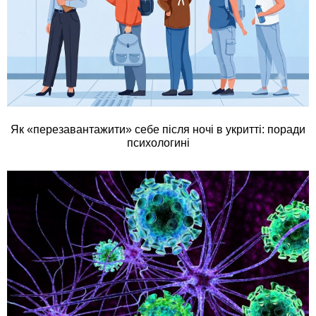
Як «перезавантажити» себе після ночі в укритті: поради
психологині