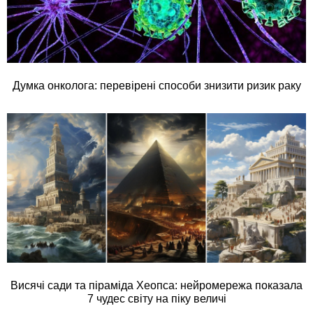
Думка онколога: перевірені способи знизити ризик раку
Висячі сади та піраміда Хеопса: нейромережа показала
7 чудес світу на піку величі