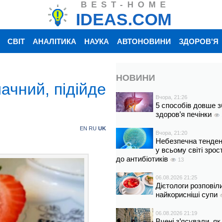
BEST-HOME
IDEAS.COM
СВІТ
АНАЛІТИКА
НАУКА
АВТОНОВИНИ
ЗДОРОВ'Я
НОВИНИ
ачний, підійде
Вчора, 21:26
5 способів довше з
здоров’я печінки
EN
RU
UK
Вчора, 21:20
Небезпечна тенденц
у всьому світі зрос
до антибіотиків
13
06.08.2026 21:25
Дієтологи розповіл
найкорисніші супи
06.08.2026 21:19
Вчені з’ясували, як