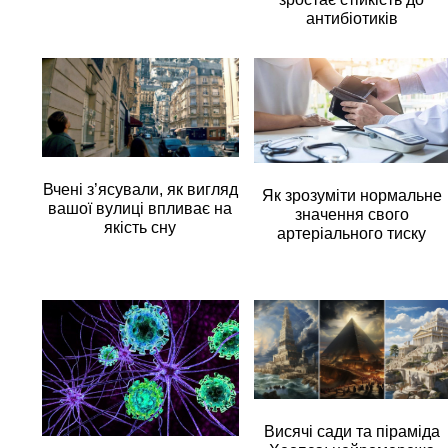
антибіотиків
Вчені з’ясували, як вигляд
Як зрозуміти нормальне
вашої вулиці впливає на
значення свого
якість сну
артеріального тиску
Висячі сади та піраміда