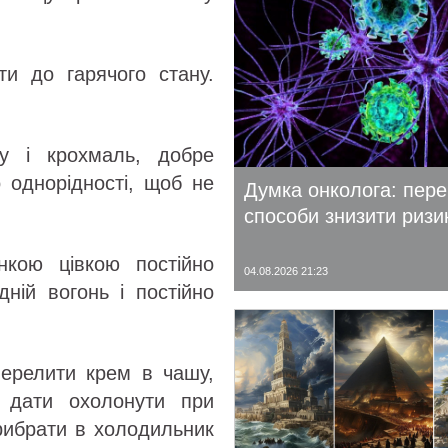
ти до гарячого стану.
ру і крохмаль, добре
 однорідності, щоб не
Думка онколога: пере
способи знизити ризи
кою цівкою постійно
04.08.2026 21:23
ній вогонь і постійно
Перелити крем в чашу,
 дати охолонути при
прибрати в холодильник