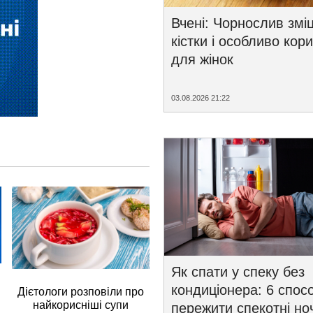
Вчені: Чорнослив змі
кістки і особливо кор
для жінок
03.08.2026 21:22
Як спати у спеку без
кондиціонера: 6 спосо
Дієтологи розповіли про
найкорисніші супи
пережити спекотні ноч