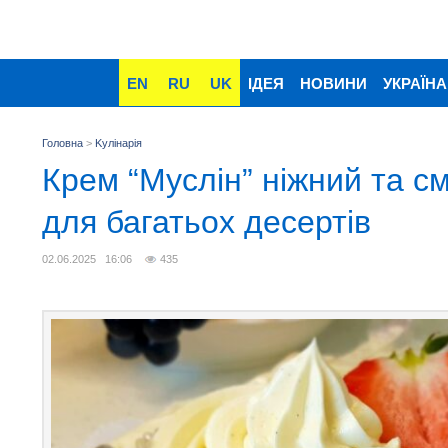
EN
RU
UK
ІДЕЯ
НОВИНИ
УКРАЇНА
Головна
>
Kулінарія
Крем “Муслін” ніжний та см
для багатьох десертів
02.06.2025 16:06
435