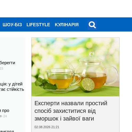
ШОУ-БІЗ
LIFESTYLE
KУЛІНАРІЯ
берегти
15
ія: у дітей
тає стійкість
Експерти назвали простий
спосіб захиститися від
и про
24
зморшок і зайвої ваги
02.08.2026 21:21
 вигляд