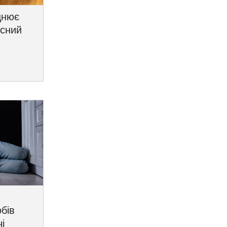
цнює
исний
бів
і