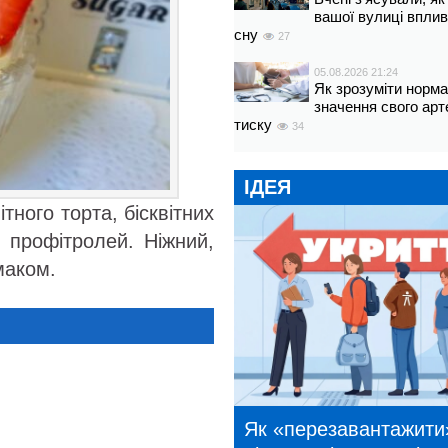
вашої вулиці вплив
сну
27
05.08.2026 21:24
Як зрозуміти норм
значення свого арт
тиску
34
ІДЕЯ
тного торта, бісквітних
о профітролей. Ніжний,
маком.
Як «перезавантажити