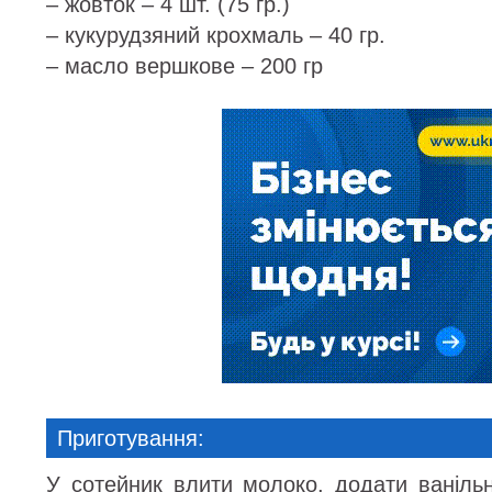
– жовток – 4 шт. (75 гр.)
– кукурудзяний крохмаль – 40 гр.
– масло вершкове – 200 гр
Приготування:
У сотейник влити молоко, додати ваніль