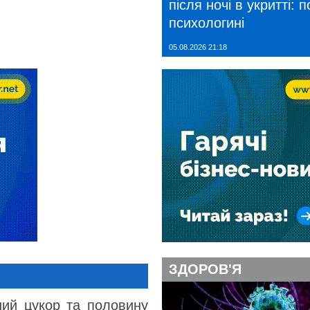
після ночі в укритті: 
психологині
05.08.2026 21:18
ЗДОРОВ'Я
ний цукор та половину