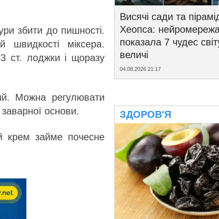
Висячі сади та пірамі
Хеопса: нейромереж
ури збити до пишності.
показала 7 чудес світ
й швидкості міксера.
величі
3 ст. лоджки і щоразу
04.08.2026 21:17
ий. Можна регулювати
 заварної основи.
ЗДОРОВ'Я
ей крем займе почесне