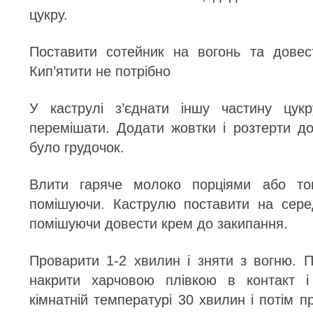
цукру.
Поставити сотейник на вогонь та довес
Кип’ятити не потрібно
У каструлі з’єднати іншу частину цук
перемішати. Додати жовтки і розтерти до
було грудочок.
Влити гаряче молоко порціями або тон
помішуючи. Каструлю поставити на серед
помішуючи довести крем до закипання.
Проварити 1-2 хвилин і зняти з вогню. 
накрити харчовою плівкою в контакт і
кімнатній температурі 30 хвилин і потім 