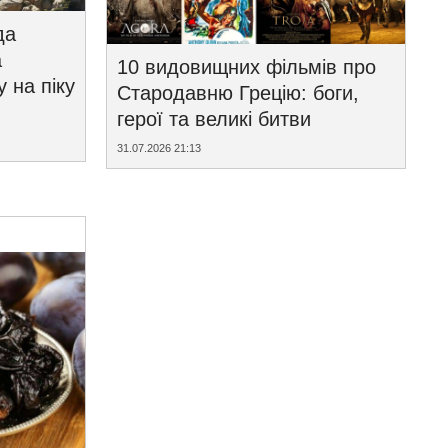
да
а
10 видовищних фільмів про
у на піку
Стародавню Грецію: боги,
герої та великі битви
31.07.2026 21:13