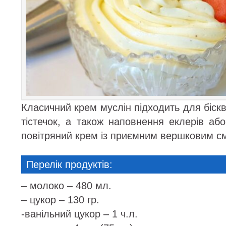
Класичний крем муслін підходить для біскві
тістечок, а також наповнення еклерів аб
повітряний крем із приємним вершковим с
Перелік продуктів:
– молоко – 480 мл.
– цукор – 130 гр.
-ванільний цукор – 1 ч.л.