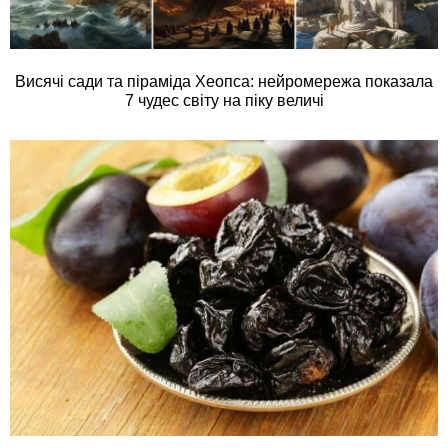
Висячі сади та піраміда Хеопса: нейромережа показала
7 чудес світу на піку величі