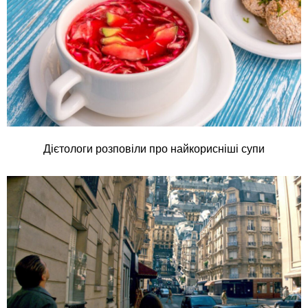
Дієтологи розповіли про найкорисніші супи