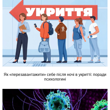
Як «перезавантажити» себе після ночі в укритті: поради
психологині