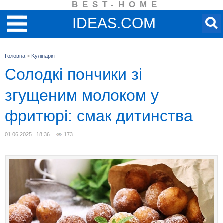
BEST-HOME
IDEAS.COM
Головна
>
Kулінарія
Солодкі пончики зі
згущеним молоком у
фритюрі: смак дитинства
01.06.2025 18:36
173