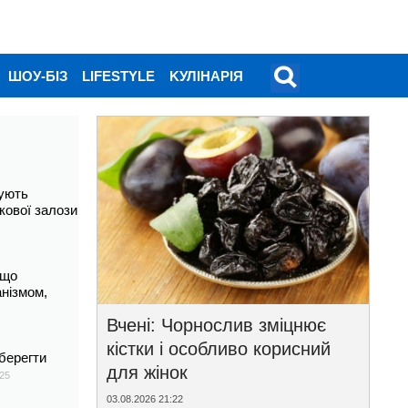
ШОУ-БІЗ
LIFESTYLE
KУЛІНАРІЯ
ують
кової залози
 що
анізмом,
Вчені: Чорнослив зміцнює
кістки і особливо корисний
берегти
для жінок
25
03.08.2026 21:22