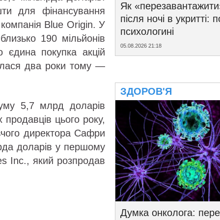
Як «перезавантажити
шти для фінансування
після ночі в укритті: 
компанія Blue Origin. У
психологині
 близько 190 мільйонів
05.08.2026 21:18
о єдина покупка акцій
булася два роки тому —
ЗДОРОВ'Я
суму 5,7 млрд доларів
 продавців цього року,
вчого директора Сафри
ярда доларів у першому
es Inc., який розпродав
Думка онколога: пере