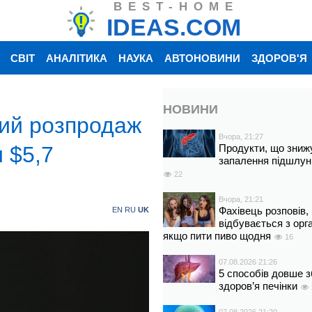
BEST-HOME
IDEAS.COM
СВІТ
АНАЛІТИКА
НАУКА
АВТОНОВИНИ
ЗДОРОВ'Я
НОВИНИ
ий розпродаж
Вчора, 21:27
 $5,7
Продукти, що зниж
запалення підшлун
22
Вчора, 21:21
Фахівець розповів,
EN
RU
UK
відбувається з орг
якщо пити пиво щодня
16
07.08.2026 21:26
5 способів довше з
здоров’я печінки