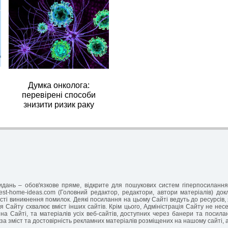
Думка онколога:
перевірені способи
знизити ризик раку
-видань – обов'язкове пряме, відкрите для пошукових систем гіперпосилан
est-home-ideas.com (Головний редактор, редактори, автори матеріалів) до
ті виникнення помилок. Деякі посилання на цьому Сайті ведуть до ресурсів, 
я Сайту схвалює вміст інших сайтів. Крім цього, Адміністрація Сайту не несе 
на Сайті, та матеріалів усіх веб-сайтів, доступних через банери та посил
за зміст та достовірність рекламних матеріалів розміщених на нашому сайті, 