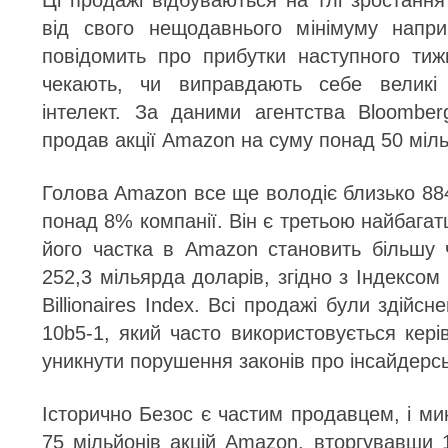
Ці продажі відбуваються на тлі зростанн
від свого нещодавнього мінімуму наприк
повідомить про прибутки наступного тижн
чекають, чи виправдають себе великі
інтелект. За даними агентства Bloombe
продав акції Amazon на суму понад 50 міль
Голова Amazon все ще володіє близько 88
понад 8% компанії. Він є третьою найбагат
його частка в Amazon становить більшу ч
252,3 мільярда доларів, згідно з Індексом
Billionaires Index. Всі продажі були здійс
10b5-1, який часто використовується кер
уникнути порушення законів про інсайдерсь
Історично Безос є частим продавцем, і ми
75 мільйонів акцій Amazon, вторгувавши 