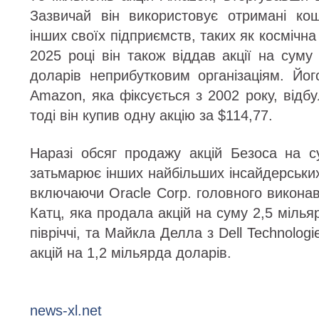
Зазвичай він використовує отримані ко
інших своїх підприємств, таких як космічна 
2025 році він також віддав акції на суму
доларів неприбутковим організаціям. Йог
Amazon, яка фіксується з 2002 року, від
тоді він купив одну акцію за $114,77.
Наразі обсяг продажу акцій Безоса на 
затьмарює інших найбільших інсайдерських
включаючи Oracle Corp. головного викона
Катц, яка продала акцій на суму 2,5 міль
півріччі, та Майкла Делла з Dell Technologi
акцій на 1,2 мільярда доларів.
news-xl.net