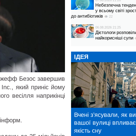
07.08.2026 21:20
Небезпечна тенденц
у всьому світі зрос
до антибіотиків
22
06.08.2026 21:25
Дієтологи розповіл
найкорисніші супи
ІДЕЯ
 Джефф Безос завершив
nc., який приніс йому
ого весілля наприкінці
Вчені з’ясували, як в
рінформ.
вашої вулиці впливає
якість сну