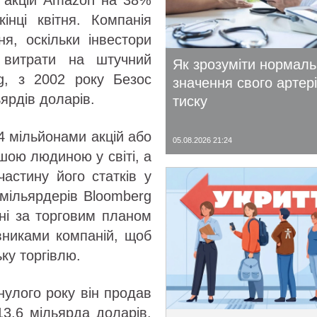
я акцій Amazon на 38%
інці квітня. Компанія
я, оскільки інвестори
 витрати на штучний
Як зрозуміти нормал
rg, з 2002 року Безос
значення свого артер
ярдів доларів.
тиску
4 мільйонами акцій або
05.08.2026 21:24
шою людиною у світі, а
астину його статків у
 мільярдерів Bloomberg
нені за торговим планом
івниками компаній, щоб
ку торгівлю.
нулого року він продав
13,6 мільярда доларів.