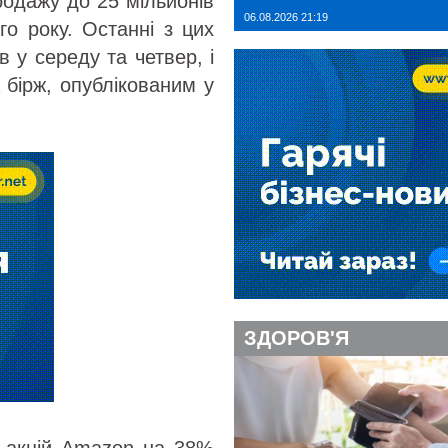
родажу до 25 мільйонів
06.08.2026 21:19
го року. Останні з цих
 у середу та четвер, і
а бірж, опублікованим у
ЗДОРОВ'Я