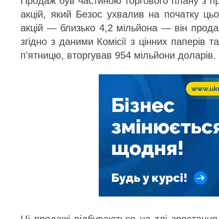
Продаж був частиною торгового плану з п
акцій, який Безос ухвалив на початку цьо
акцій — близько 4,2 мільйона — він продав
згідно з даними Комісії з цінних паперів т
п’ятницю, вторгував 954 мільйони доларів.