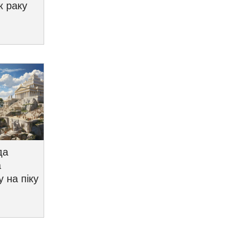
к раку
да
а
у на піку