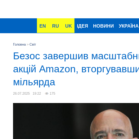
EN
RU
UK
ІДЕЯ
НОВИНИ
УКРАЇНА
Головна
>
Світ
Безос завершив масштабн
акцій Amazon, вторгувавши
мільярда
26.07.2025 19:22
175