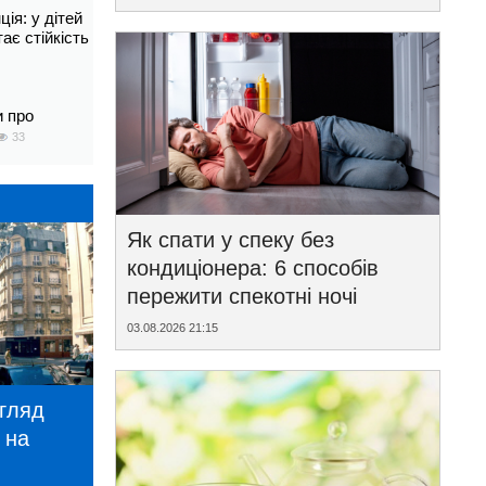
ія: у дітей
тає стійкість
и про
33
Як спати у спеку без
кондиціонера: 6 способів
пережити спекотні ночі
03.08.2026 21:15
игляд
 на