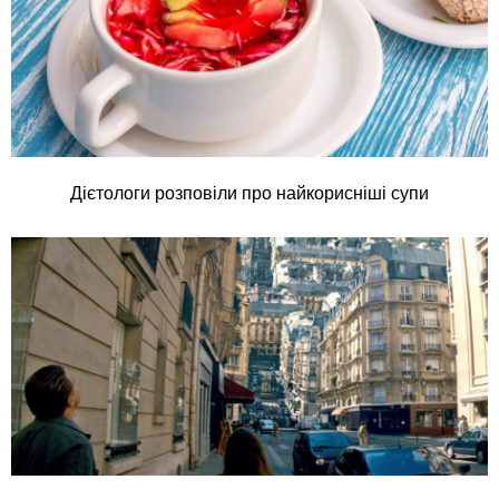
Дієтологи розповіли про найкорисніші супи