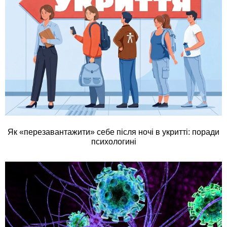
Як «перезавантажити» себе після ночі в укритті: поради
психологині