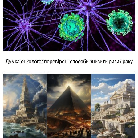
Думка онколога: перевірені способи знизити ризик раку