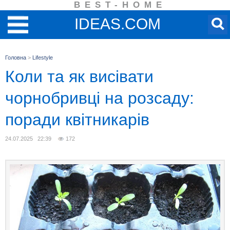
BEST-HOME
IDEAS.COM
Головна
>
Lifestyle
Коли та як висівати
чорнобривці на розсаду:
поради квітникарів
24.07.2025 22:39
172