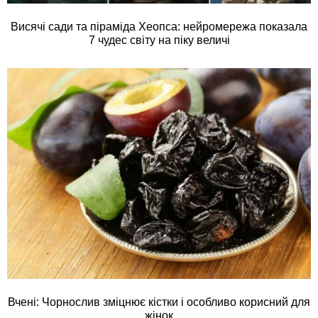
Висячі сади та піраміда Хеопса: нейромережа показала
7 чудес світу на піку величі
Вчені: Чорнослив зміцнює кістки і особливо корисний для
жінок