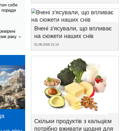
ти» себе
і: поради
Вчені з’ясували, що впливає
ревірені
на сюжети наших снів
изик раку
01.08.2026 21:14
да
Скільки продуктів з кальцієм
а
потрібно вживати щодня для