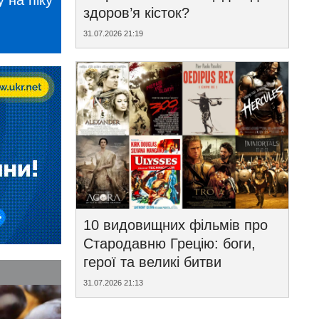
 на піку
здоров’я кісток?
31.07.2026 21:19
10 видовищних фільмів про
Стародавню Грецію: боги,
герої та великі битви
31.07.2026 21:13