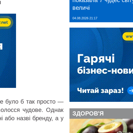
показала 7 чудес світу
и
величі
04.08.2026 21:17
се було б так просто —
волосся чудове. Однак
ЗДОРОВ'Я
і або назві бренду, а у