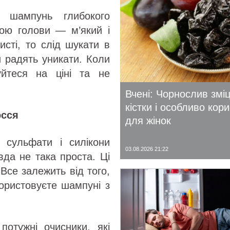
 шампунь глибокого
рою голови — м’який і
сті, то слід шукати в
ай радять уникати. Коли
йтеся на ціні та не
Вчені: Чорнослив змі
кістки і особливо кор
осся
для жінок
 сульфати і силікони
03.08.2026 21:22
вда не така проста. Ці
 Все залежить від того,
користовуєте шампуні з
отужні очисники, які