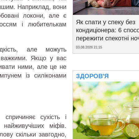
іншим. Наприклад, вони
рбовані локони, але є
Як спати у спеку без
оссям і любителькам
кондиціонера: 6 спосо
пережити спекотні ноч
03.08.2026 21:15
дкість, але можуть
 важкими. Якщо у вас
ивати ними, але це не
пунем із силіконами
ЗДОРОВ'Я
спричиняє сухість і
найживучіших міфів.
ову скільки завгодно,