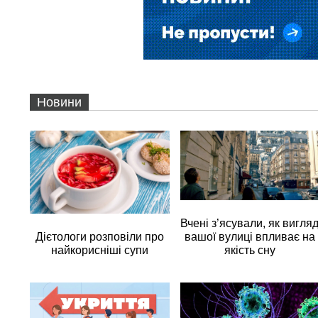
Новини
Вчені з’ясували, як вигля
вашої вулиці впливає на
Дієтологи розповіли про
якість сну
найкорисніші супи