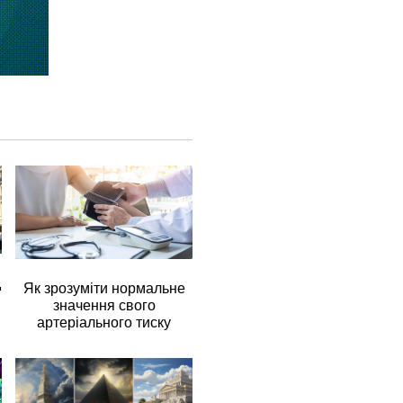
д
Як зрозуміти нормальне
значення свого
артеріального тиску