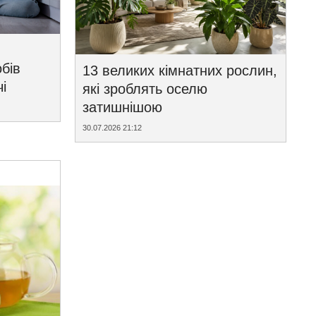
бів
13 великих кімнатних рослин,
і
які зроблять оселю
затишнішою
30.07.2026 21:12