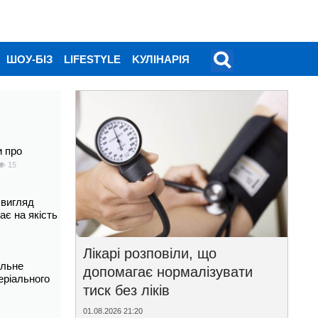
ШОУ-БІЗ
LIFESTYLE
KУЛІНАРІЯ
и про
15
 вигляд
ає на якість
Лікарі розповіли, що
альне
допомагає нормалізувати
еріального
тиск без ліків
01.08.2026 21:20