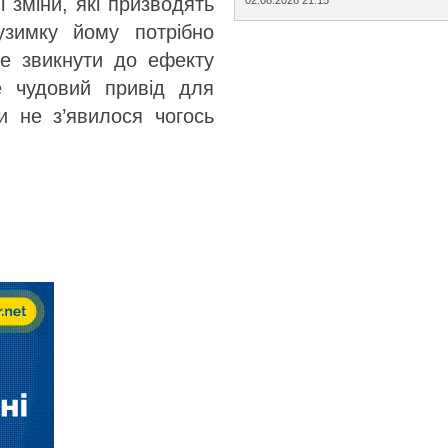
 зміни, які призводять
узимку йому потрібно
те звикнути до ефекту
це чудовий привід для
и не з’явилося чогось