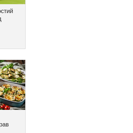
остий
д
трав