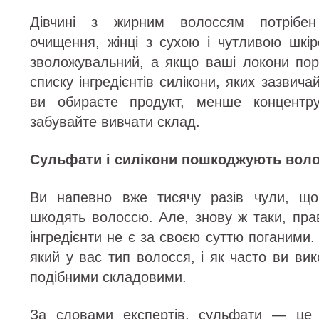
Дівчині з жирним волоссям потрібен
очищення, жінці з сухою і чутливою шкі
зволожувальний, а якщо ваші локони пори
списку інгредієнтів силікони, яких зазвич
ви обираєте продукт, менше концентру
забувайте вивчати склад.
Сульфати і силікони пошкоджують вол
Ви напевно вже тисячу разів чули, що
шкодять волоссю. Але, знову ж таки, пра
інгредієнти не є за своєю суттю поганими.
який у вас тип волосся, і як часто ви ви
подібними складовими.
За словами експертів, сульфати — це п