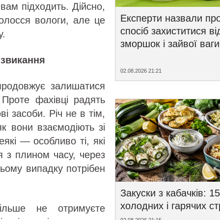
вам підходить. Дійсно,
Експерти назвали пр
волосся вологи, але це
спосіб захиститися ві
у.
зморшок і зайвої ваги
 звикання
02.08.2026 21:21
родовжує залишатися
 Проте фахівці радять
і засоби. Річ не в тім,
як вони взаємодіють зі
які — особливо ті, які
я з плином часу, через
ьому випадку потрібен
Закуски з кабачків: 15
холодних і гарячих с
льше не отримуєте
02.08.2026 21:15