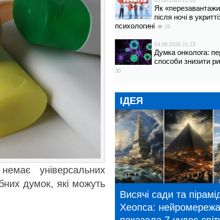
05.08.2026 21:18
Як «перезавантажи
після ночі в укритт
психологині
25
04.08.2026 21:23
Думка онколога: пе
способи знизити р
30
ІДЕЯ
немає універсальних
бних думок, які можуть
Висячі сади та пірамі
Хеопса: нейромереж