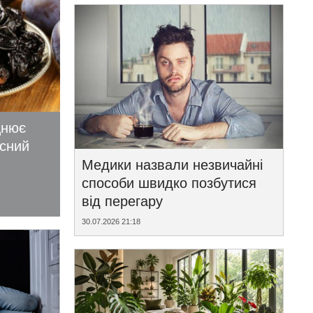
цнює
исний
Медики назвали незвичайні
способи швидко позбутися
від перегару
30.07.2026 21:18