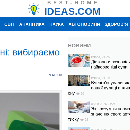
BEST-HOME
IDEAS.COM
СВІТ
АНАЛІТИКА
НАУКА
АВТОНОВИНИ
ЗДОРОВ'Я
НОВИНИ
ні: вибираємо
Вчора, 21:25
Дієтологи розповіл
найкорисніші супи
EN
RU
UK
Вчора, 21:19
Вчені з’ясували, як
вашої вулиці вплив
сну
20
05.08.2026 21:24
Як зрозуміти норм
значення свого арт
тиску
25