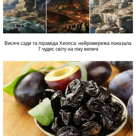
Висячі сади та піраміда Хеопса: нейромережа показала
7 чудес світу на піку величі