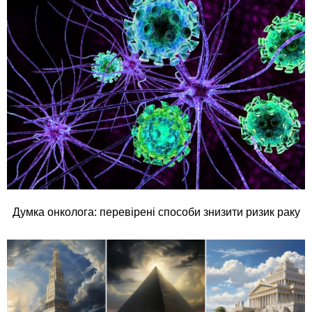
Думка онколога: перевірені способи знизити ризик раку