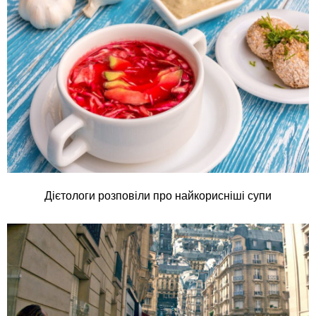
Дієтологи розповіли про найкорисніші супи