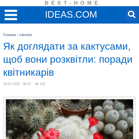
BEST-HOME
IDEAS.COM
Головна
>
Lifestyle
Як доглядати за кактусами,
щоб вони розквітли: поради
квітникарів
28.07.2025 08:31
132