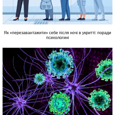
Як «перезавантажити» себе після ночі в укритті: поради
психологині