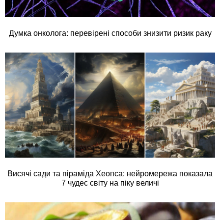
Думка онколога: перевірені способи знизити ризик раку
Висячі сади та піраміда Хеопса: нейромережа показала
7 чудес світу на піку величі