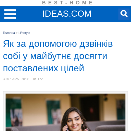
BEST-HOME
IDEAS.COM
Головна
>
Lifestyle
Як за допомогою дзвінків
собі у майбутнє досягти
поставлених цілей
30.07.2025 20:08
172