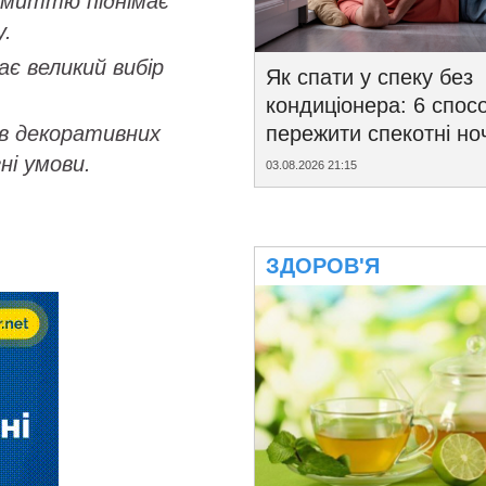
 миттю піднімає
у.
є великий вибір
Як спати у спеку без
кондиціонера: 6 спосо
ів декоративних
пережити спекотні ноч
ні умови.
03.08.2026 21:15
ЗДОРОВ'Я