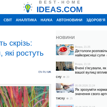
BEST-HOME
IDEAS.COM
СВІТ
АНАЛІТИКА
НАУКА
АВТОНОВИНИ
ЗДОРОВ'Я
НОВИНИ
ть скрізь:
Вчора, 21:25
 які ростуть
Дієтологи розповіл
найкорисніші супи
Вчора, 21:19
Вчені з’ясували, як
вашої вулиці вплив
EN
RU
UK
сну
20
05.08.2026 21:24
Як зрозуміти норм
значення свого арт
тиску
25