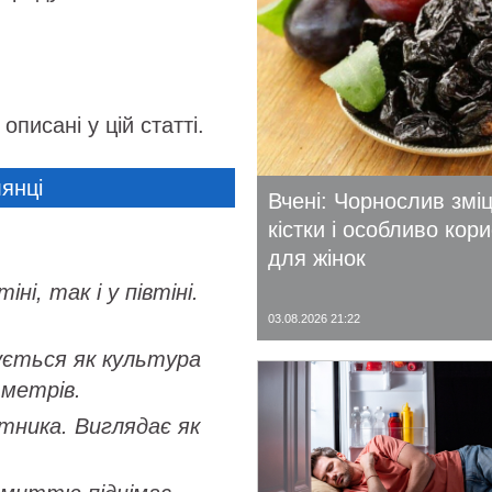
писані у цій статті.
лянці
Вчені: Чорнослив змі
кістки і особливо кор
для жінок
і, так і у півтіні.
03.08.2026 21:22
ується як культура
 метрів.
ітника. Виглядає як