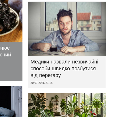
цнює
исний
Медики назвали незвичайні
способи швидко позбутися
від перегару
30.07.2026 21:18