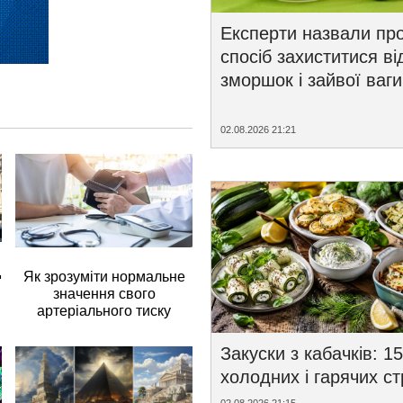
Експерти назвали пр
спосіб захиститися ві
зморшок і зайвої ваги
02.08.2026 21:21
д
Як зрозуміти нормальне
значення свого
артеріального тиску
Закуски з кабачків: 15
холодних і гарячих с
02.08.2026 21:15