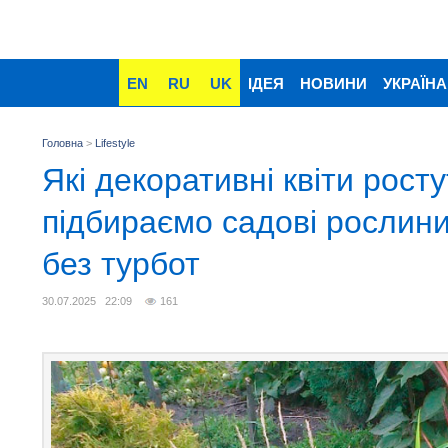
EN
RU
UK
ІДЕЯ
НОВИНИ
УКРАЇНА
Головна
>
Lifestyle
Які декоративні квіти росту
підбираємо садові рослини,
без турбот
30.07.2025 22:09
161