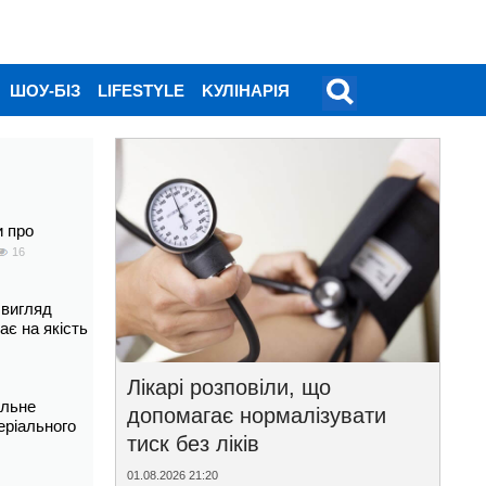
ШОУ-БІЗ
LIFESTYLE
KУЛІНАРІЯ
и про
16
 вигляд
ає на якість
Лікарі розповіли, що
альне
допомагає нормалізувати
еріального
тиск без ліків
01.08.2026 21:20