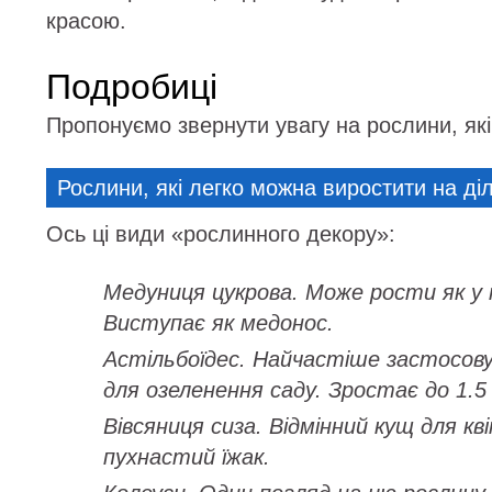
красою.
Подробиці
Пропонуємо звернути увагу на рослини, які о
Рослини, які легко можна виростити на ді
Ось ці види «рослинного декору»:
Медуниця цукрова. Може рости як у тін
Виступає як медонос.
Астільбоїдес. Найчастіше застосов
для озеленення саду. Зростає до 1.5
Вівсяниця сиза. Відмінний кущ для кв
пухнастий їжак.