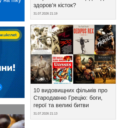
 на піку
здоров’я кісток?
31.07.2026 21:19
10 видовищних фільмів про
Стародавню Грецію: боги,
герої та великі битви
31.07.2026 21:13