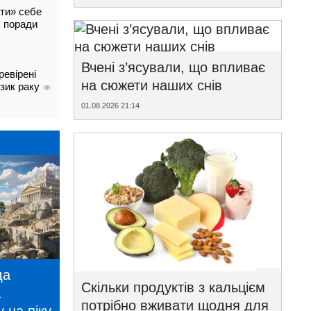
ти» себе
і: поради
Вчені з’ясували, що впливає
ревірені
на сюжети наших снів
изик раку
01.08.2026 21:14
да
Скільки продуктів з кальцієм
а
потрібно вживати щодня для