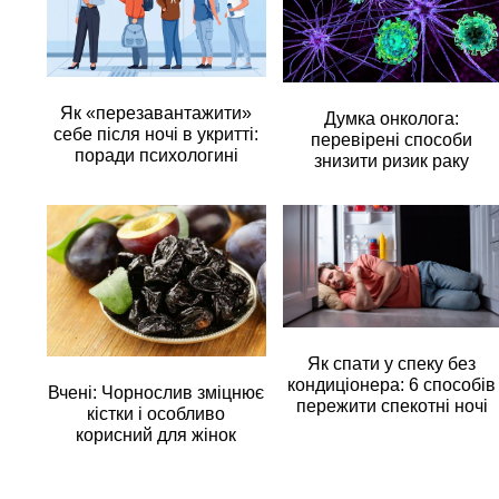
Як «перезавантажити»
Думка онколога:
себе після ночі в укритті:
перевірені способи
поради психологині
знизити ризик раку
Як спати у спеку без
кондиціонера: 6 способів
Вчені: Чорнослив зміцнює
пережити спекотні ночі
кістки і особливо
корисний для жінок