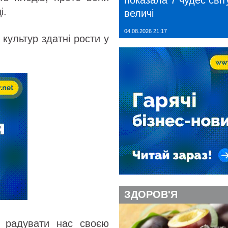
показала 7 чудес світу
і.
величі
04.08.2026 21:17
культур здатні рости у
ЗДОРОВ'Я
а радувати нас своєю