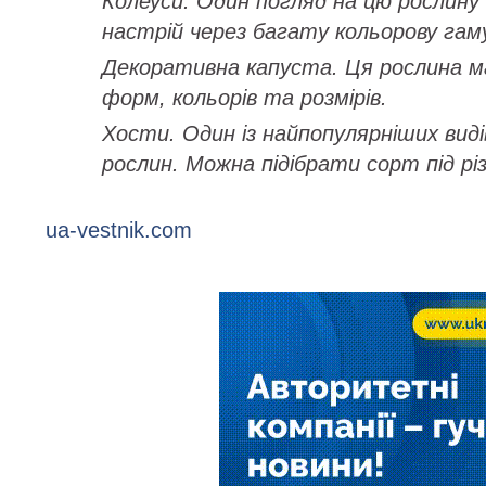
Колеуси. Один погляд на цю рослину
настрій через багату кольорову гам
Декоративна капуста. Ця рослина ма
форм, кольорів та розмірів.
Хости. Один із найпопулярніших вид
рослин. Можна підібрати сорт під різ
ua-vestnik.com