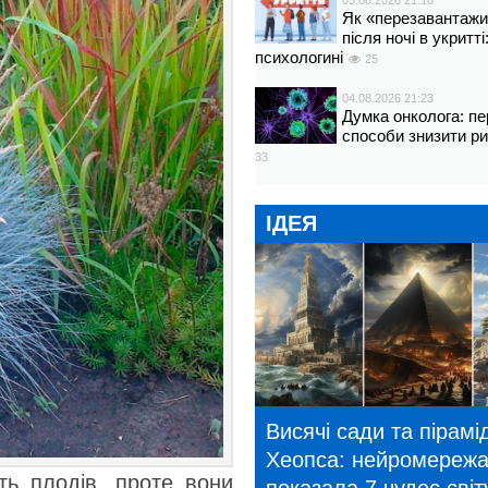
05.08.2026 21:18
Як «перезавантажи
після ночі в укритт
психологині
25
04.08.2026 21:23
Думка онколога: пе
способи знизити р
33
ІДЕЯ
Висячі сади та пірамі
Хеопса: нейромереж
ть плодів, проте вони