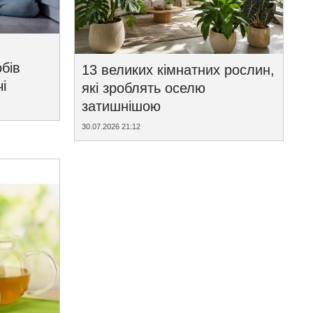
бів
13 великих кімнатних рослин,
і
які зроблять оселю
затишнішою
30.07.2026 21:12