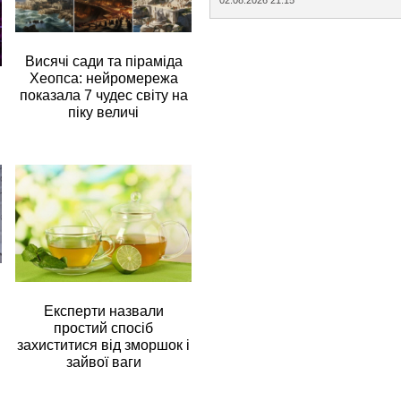
Висячі сади та піраміда
Хеопса: нейромережа
показала 7 чудес світу на
піку величі
Експерти назвали
простий спосіб
захиститися від зморшок і
зайвої ваги