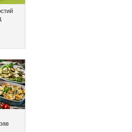
остий
д
трав