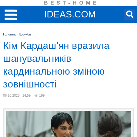
BEST-HOME
IDEAS.COM
Головна
>
Шоу-біз
Кім Кардаш’ян вразила
шанувальників
кардинальною зміною
зовнішності
06.10.2025 14:59
199