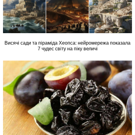
Висячі сади та піраміда Хеопса: нейромережа показала
7 чудес світу на піку величі