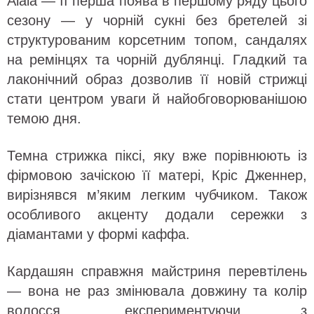
Alaia — її перша поява в першому ряду цього
сезону — у чорній сукні без бретелей зі
структурованим корсетним топом, сандалях
на ремінцях та чорній дублянці. Гладкий та
лаконічний образ дозволив її новій стрижці
стати центром уваги й найобговорюванішою
темою дня.
Темна стрижка піксі, яку вже порівнюють із
фірмовою зачіскою її матері, Кріс Дженнер,
вирізнявся м’яким легким чубчиком. Також
особливого акценту додали сережки з
діамантами у формі каффа.
Кардашян справжня майстриня перевтілень
— вона не раз змінювала довжину та колір
волосся, експериментуючи з