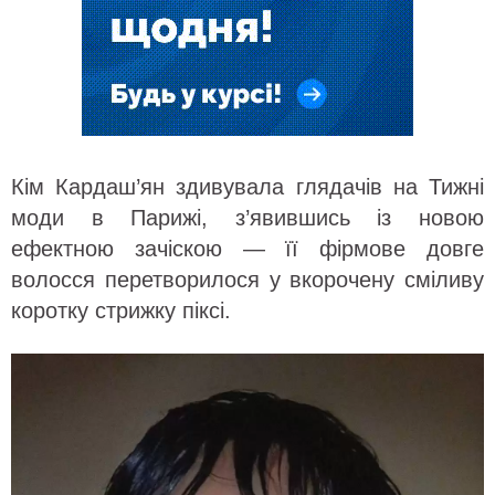
Кім Кардаш’ян здивувала глядачів на Тижні
моди в Парижі, з’явившись із новою
ефектною зачіскою — її фірмове довге
волосся перетворилося у вкорочену сміливу
коротку стрижку піксі.