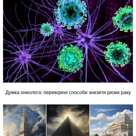
Думка онколога: перевірені способи знизити ризик раку