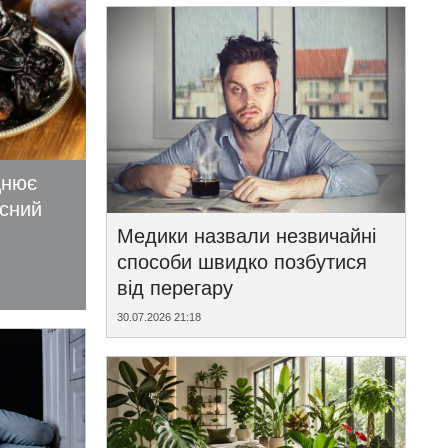
цнює
исний
Медики назвали незвичайні
способи швидко позбутися
від перегару
30.07.2026 21:18