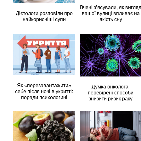
Вчені з’ясували, як вигля
вашої вулиці впливає на
Дієтологи розповіли про
якість сну
найкорисніші супи
Як «перезавантажити»
Думка онколога:
себе після ночі в укритті:
перевірені способи
поради психологині
знизити ризик раку