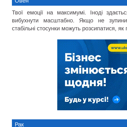
Овен
Твої емоції на максимумі. Іноді здаєт
вибухнути масштабно. Якщо не зупин
стабільні стосунки можуть розсипатися, як п
Рак