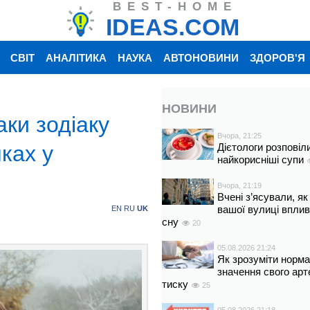
BEST-HOME
IDEAS.COM
СВІТ
АНАЛІТИКА
НАУКА
АВТОНОВИНИ
ЗДОРОВ'Я
НОВИНИ
аки зодіаку
Вчора, 21:25
ках у
Дієтологи розповіл
найкорисніші супи
Вчора, 21:19
Вчені з’ясували, як
вашої вулиці вплив
EN
RU
UK
сну
20
05.08.2026 21:24
Як зрозуміти норм
значення свого арт
тиску
25