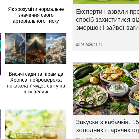
д
Як зрозуміти нормальне
Експерти назвали пр
значення свого
спосіб захиститися ві
артеріального тиску
зморшок і зайвої ваги
02.08.2026 21:21
Висячі сади та піраміда
Хеопса: нейромережа
показала 7 чудес світу на
піку величі
Закуски з кабачків: 15
холодних і гарячих с
02.08.2026 21:15