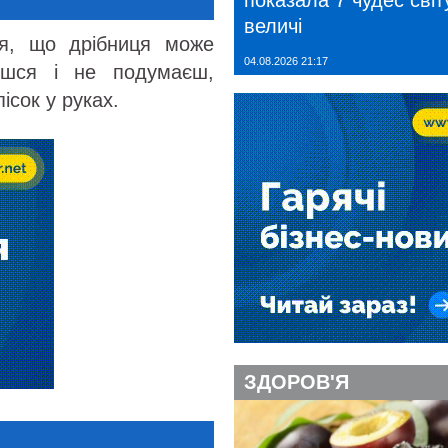
показала 7 чудес світу
величі
ься, що дрібниця може
04.08.2026 21:17
ишся і не подумаєш,
ісок у руках.
ЗДОРОВ'Я