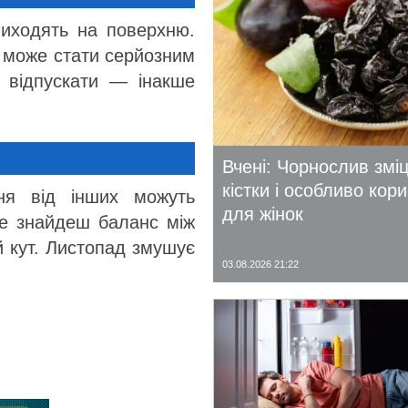
виходять на поверхню.
з може стати серйозним
я відпускати — інакше
Вчені: Чорнослив змі
кістки і особливо кор
ня від інших можуть
для жінок
не знайдеш баланс між
й кут. Листопад змушує
03.08.2026 21:22