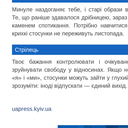
Минуле наздоганяє тебе, і старі образи 
Те, що раніше здавалося дрібницею, зара
каменем спотикання. Потрібно навчитис
крихкі стосунки не переживуть листопада.
Стрілець
Твоє бажання контролювати і очікуван
зруйнувати свободу у відносинах. Якщо 
«я» і «ми», стосунки можуть зайти у глухи
зрозуміти: іноді відпускати — єдиний вихід.
uapress.kyiv.ua