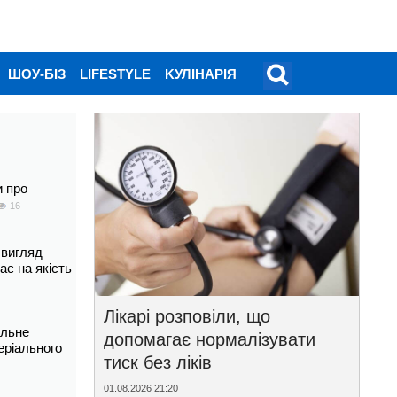
ШОУ-БІЗ
LIFESTYLE
KУЛІНАРІЯ
и про
16
 вигляд
ає на якість
Лікарі розповіли, що
альне
допомагає нормалізувати
еріального
тиск без ліків
01.08.2026 21:20