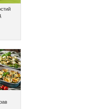
остий
д
трав