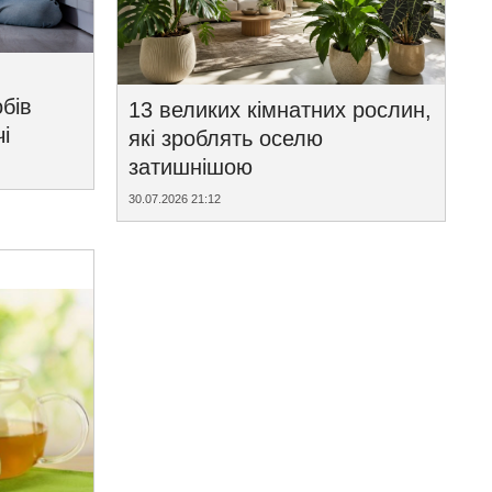
бів
13 великих кімнатних рослин,
і
які зроблять оселю
затишнішою
30.07.2026 21:12