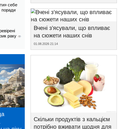
ти» себе
і: поради
Вчені з’ясували, що впливає
ревірені
на сюжети наших снів
изик раку
01.08.2026 21:14
да
Скільки продуктів з кальцієм
а
потрібно вживати щодня для