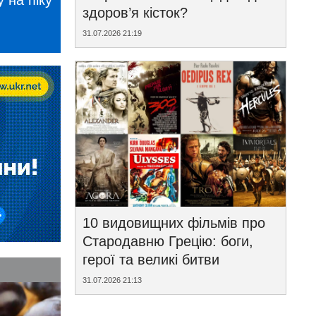
 на піку
здоров’я кісток?
31.07.2026 21:19
10 видовищних фільмів про
Стародавню Грецію: боги,
герої та великі битви
31.07.2026 21:13