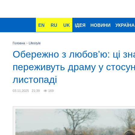
EN
RU
UK
ІДЕЯ
НОВИНИ
УКРАЇНА
Головна
>
Lifestyle
Обережно з любов’ю: ці зн
переживуть драму у стосун
листопаді
03.11.2025 21:39
169