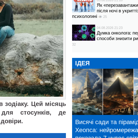
05.08.2026 21:18
Як «перезавантажи
після ночі в укритт
психологині
25
04.08.2026 21:23
Думка онколога: пе
способи знизити р
32
ІДЕЯ
в зодіаку. Цей місяць
для стосунків, де
 довіри.
Висячі сади та пірамі
Хеопса: нейромереж