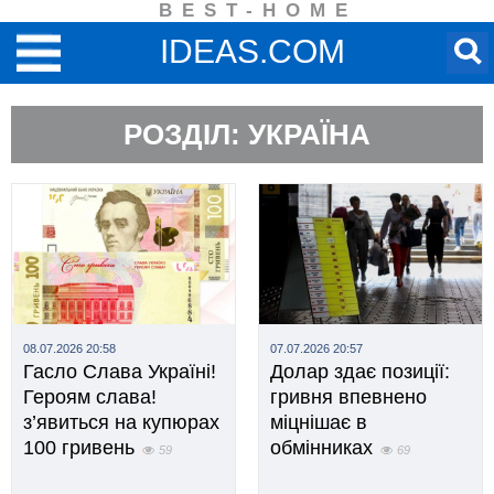
BEST-HOME
IDEAS.COM
РОЗДІЛ: УКРАЇНА
08.07.2026 20:58
07.07.2026 20:57
Гасло Слава Україні!
Долар здає позиції:
Героям слава!
гривня впевнено
з’явиться на купюрах
міцнішає в
100 гривень
обмінниках
59
69